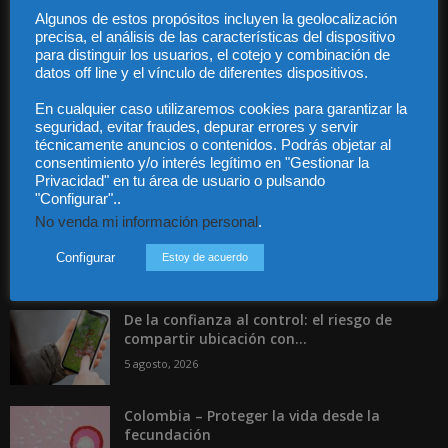
Algunos de estos propósitos incluyen la geolocalización
precisa, el análisis de las características del dispositivo
Contáctanos:
info@diariojuridico.com
para distinguir los usuarios, el cotejo y combinación de
datos off line y el vínculo de diferentes dispositivos.
En cualquier caso utilizaremos cookies para garantizar la
seguridad, evitar fraudes, depurar errores y servir
técnicamente anuncios o contenidos. Podrás objetar al
consentimiento y/o interés legítimo en "Gestionar la
Privacidad" en tu área de usuario o pulsando
Incluso más noticias
"Configurar"..
No venda mi información personal
.
Publicado el aumento de retribuciones de
abogados y procuradores del Turno...
Configurar
Estoy de acuerdo
5 agosto, 2026
De la confianza al control: el riesgo de
compartir ubicación con...
5 agosto, 2026
Colombia – Proteger la vida desde la
fecundación