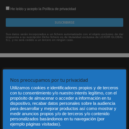
He leído y acepto la Política de privacidad
Sus datos serán incorporados a un fichero automatizado con el objeto exclusivo de dar
respuesta a su suscripción Dicho fichero es de titularidad exclusiva de LEXDIR GLOBAL
S.L. y no será cedido a un tercero en ningún caso.
Nos preocupamos por tu privacidad
Utilizamos cookies e identificadores propios y de terceros
con tu consentimiento y/o nuestro interés legítimo, con el
Audiencia y Publicidad
propósito de almacenar o acceder a información en tu
Quiénes somos
dispositivo, recabar datos personales sobre la audiencia
Legal
para desarrollar y mejorar productos así como mostrar y
medir anuncios propios y/o de terceros y/o contenido
Privacidad
personalizados basándonos en tu navegación (por
Contacto
ejemplo páginas visitadas).
Guía Colaboradores