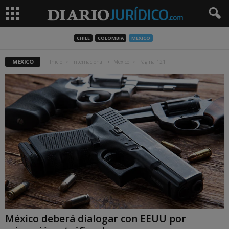
CHILE
COLOMBIA
MEXICO
MEXICO
Inicio
Internacional
Mexico
Página 121
México deberá dialogar con EEUU por