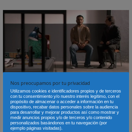
Nos preocupamos por tu privacidad
México – Imputado: Cuándo tiene acceso a la
Utilizamos cookies e identificadores propios y de terceros
carpeta de investigación
con tu consentimiento y/o nuestro interés legítimo, con el
propósito de almacenar o acceder a información en tu
Ana Paula Maritano
-
14 junio, 2019
dispositivo, recabar datos personales sobre la audiencia
para desarrollar y mejorar productos así como mostrar y
medir anuncios propios y/o de terceros y/o contenido
personalizados basándonos en tu navegación (por
ejemplo páginas visitadas).