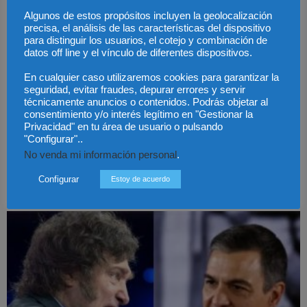
Algunos de estos propósitos incluyen la geolocalización
precisa, el análisis de las características del dispositivo
para distinguir los usuarios, el cotejo y combinación de
datos off line y el vínculo de diferentes dispositivos.
En cualquier caso utilizaremos cookies para garantizar la
seguridad, evitar fraudes, depurar errores y servir
técnicamente anuncios o contenidos. Podrás objetar al
consentimiento y/o interés legítimo en "Gestionar la
Privacidad" en tu área de usuario o pulsando
México – Atención médica especializada con
"Configurar"..
perspectiva de género
No venda mi información personal
.
Ana Paula Maritano
-
16 septiembre, 2022
Configurar
Estoy de acuerdo