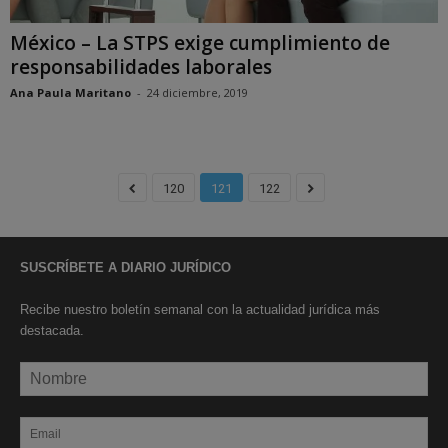
México – La STPS exige cumplimiento de
responsabilidades laborales
Ana Paula Maritano
-
24 diciembre, 2019
120
121
122
SUSCRÍBETE A DIARIO JURÍDICO
Recibe nuestro boletín semanal con la actualidad jurídica más
destacada.