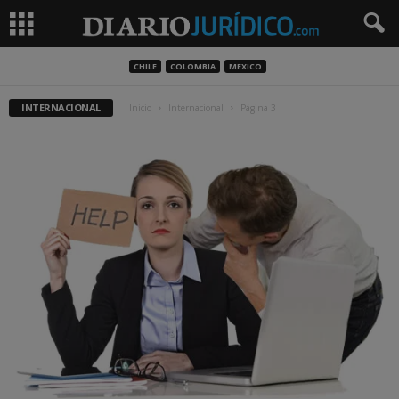
CHILE
COLOMBIA
MEXICO
INTERNACIONAL
Inicio
Internacional
Página 3