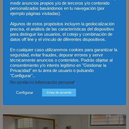
medir anuncios propios y/o de terceros y/o contenido
personalizados basándonos en tu navegación (por
ejemplo páginas visitadas).
Algunos de estos propósitos incluyen la geolocalización
precisa, el análisis de las características del dispositivo
para distinguir los usuarios, el cotejo y combinación de
datos off line y el vínculo de diferentes dispositivos.
En cualquier caso utilizaremos cookies para garantizar la
seguridad, evitar fraudes, depurar errores y servir
técnicamente anuncios o contenidos. Podrás objetar al
consentimiento y/o interés legítimo en "Gestionar la
Privacidad" en tu área de usuario o pulsando
"Configurar"..
No venda mi información personal
.
El Contrato de “Know How” y la necesidad de
regulación en...
Configurar
Estoy de acuerdo
Redaccion
-
11 abril, 2018