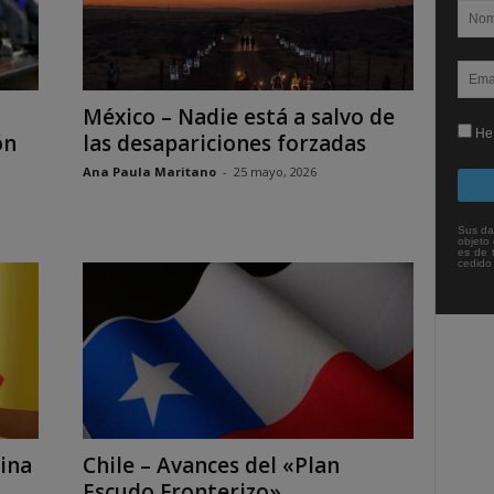
México – Nadie está a salvo de
He 
ón
las desapariciones forzadas
Ana Paula Maritano
-
25 mayo, 2026
Sus da
objeto 
es de 
cedido
eina
Chile – Avances del «Plan
Escudo Fronterizo»