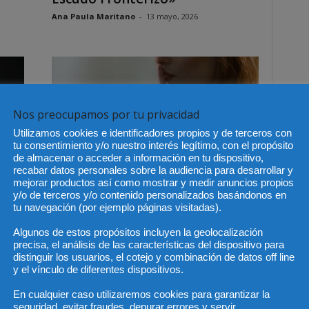
Ana Paula Maritano
-
13 mayo, 2026
Nos preocupamos por tu privacidad
Utilizamos cookies e identificadores propios y de terceros con
tu consentimiento y/o nuestro interés legítimo, con el propósito
de almacenar o acceder a información en tu dispositivo,
recabar datos personales sobre la audiencia para desarrollar y
al
Chile – Terrorismo, secreto
mejorar productos así como mostrar y medir anuncios propios
y/o de terceros y/o contenido personalizados basándonos en
bancario y lavado de activos
tu navegación (por ejemplo páginas visitadas).
Ana Paula Maritano
-
10 junio, 2026
Algunos de estos propósitos incluyen la geolocalización
precisa, el análisis de las características del dispositivo para
distinguir los usuarios, el cotejo y combinación de datos off line
y el vínculo de diferentes dispositivos.
En cualquier caso utilizaremos cookies para garantizar la
seguridad, evitar fraudes, depurar errores y servir