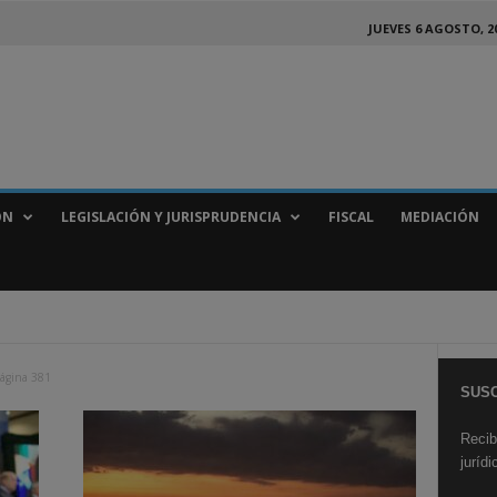
JUEVES 6 AGOSTO, 2
ÓN
LEGISLACIÓN Y JURISPRUDENCIA
FISCAL
MEDIACIÓN
ágina 381
SUSC
Recib
juríd