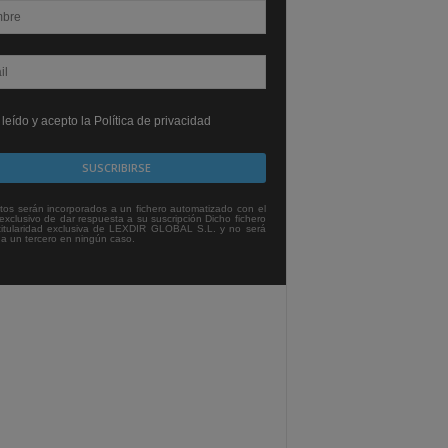
leído y acepto la Política de privacidad
tos serán incorporados a un fichero automatizado con el
exclusivo de dar respuesta a su suscripción Dicho fichero
titularidad exclusiva de LEXDIR GLOBAL S.L. y no será
 a un tercero en ningún caso.