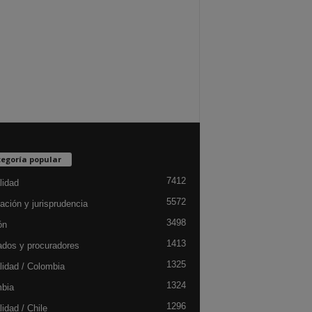
egoría popular
7412
lidad
5572
ación y jurisprudencia
3498
ón
1413
dos y procuradores
1325
lidad / Colombia
1324
bia
1296
idad / Chile