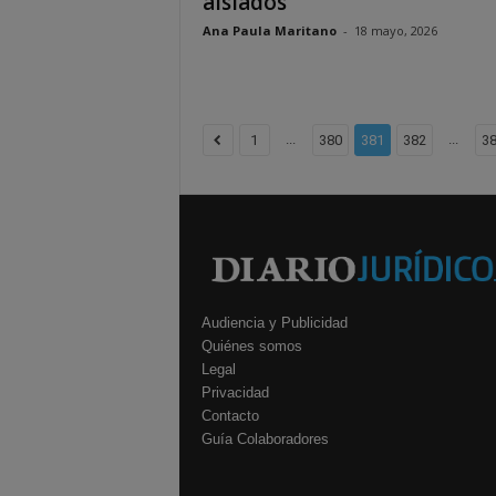
aislados
Ana Paula Maritano
-
18 mayo, 2026
...
...
1
380
381
382
3
Audiencia y Publicidad
Quiénes somos
Legal
Privacidad
Contacto
Guía Colaboradores