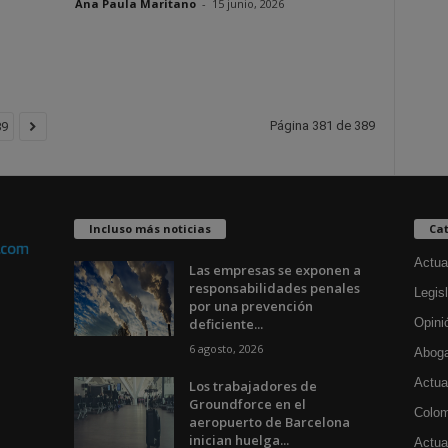
Ana Paula Maritano
-
15 junio, 2026
Página 381 de 389
89
Incluso más noticias
Cat
Actua
Las empresas se exponen a
responsabilidades penales
Legisl
por una prevención
deficiente...
Opini
6 agosto, 2026
Aboga
Actua
Los trabajadores de
Groundforce en el
Colom
aeropuerto de Barcelona
inician huelga...
Actual