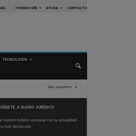
026
FORMACIÓN
AYUDA
CONTACTO
TECNOLOGÍA
Mas populares
RÍBETE A DIARIO JURÍDICO
e nuestro boletín semanal con la actualidad
ica más destacada.