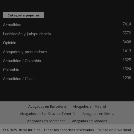
Categoría popular
7414
Actualidad
5572
Legislación y jurisprudencia
3498
Opinión
1413
Abogados y procuradores
1325
Actualidad / Colombia
1324
Colombia
1296
Actualidad / Chile
Abogados en Barcelona
Abogados en Madrid
Abogados en Sta. Cruz de Tenerife
Abogados en Sevilla
Abogados en Santander
Abogados en Sabadell
© ©2025 Diario Jurídico - Todos los derechos reservados -
Política de Privacidad