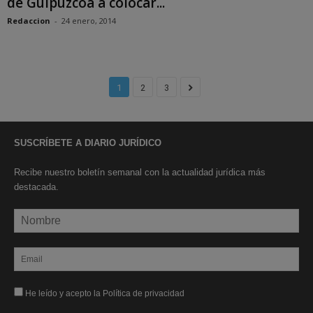
de Guipúzcoa a colocar...
Redaccion
-
24 enero, 2014
1
2
3
SUSCRÍBETE A DIARIO JURÍDICO
Recibe nuestro boletín semanal con la actualidad jurídica más
destacada.
He leído y acepto la Política de privacidad