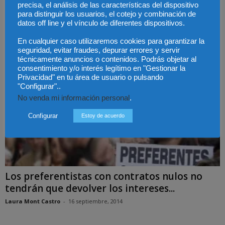
precisa, el análisis de las características del dispositivo
para distinguir los usuarios, el cotejo y combinación de
datos off line y el vínculo de diferentes dispositivos.
En cualquier caso utilizaremos cookies para garantizar la
seguridad, evitar fraudes, depurar errores y servir
técnicamente anuncios o contenidos. Podrás objetar al
consentimiento y/o interés legítimo en "Gestionar la
Privacidad" en tu área de usuario o pulsando
"Configurar"..
No venda mi información personal
.
Configurar
Estoy de acuerdo
Los preferentistas con contratos nulos no
tendrán que devolver los intereses...
Laura Mont Castro
-
16 septiembre, 2014