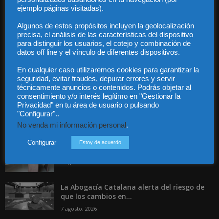
Privacidad
ejemplo páginas visitadas).
Contacto
Algunos de estos propósitos incluyen la geolocalización
Guía Colaboradores
precisa, el análisis de las características del dispositivo
para distinguir los usuarios, el cotejo y combinación de
datos off line y el vínculo de diferentes dispositivos.
Contáctanos:
info@diariojuridico.com
En cualquier caso utilizaremos cookies para garantizar la
seguridad, evitar fraudes, depurar errores y servir
técnicamente anuncios o contenidos. Podrás objetar al
consentimiento y/o interés legítimo en "Gestionar la
Privacidad" en tu área de usuario o pulsando
"Configurar"..
Incluso más noticias
No venda mi información personal
.
Especialización total: por qué TBF Abogados
Configurar
Estoy de acuerdo
es el referente en derecho...
7 agosto, 2026
La Abogacía Catalana alerta del riesgo de
que los cambios en...
7 agosto, 2026