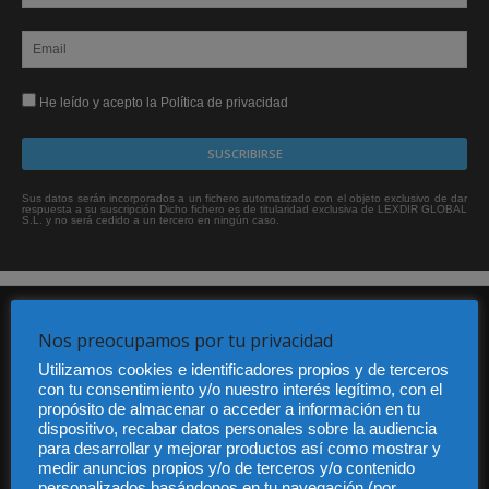
He leído y acepto la Política de privacidad
Sus datos serán incorporados a un fichero automatizado con el objeto exclusivo de dar
respuesta a su suscripción Dicho fichero es de titularidad exclusiva de LEXDIR GLOBAL
S.L. y no será cedido a un tercero en ningún caso.
Nos preocupamos por tu privacidad
Utilizamos cookies e identificadores propios y de terceros
con tu consentimiento y/o nuestro interés legítimo, con el
propósito de almacenar o acceder a información en tu
dispositivo, recabar datos personales sobre la audiencia
Audiencia y Publicidad
para desarrollar y mejorar productos así como mostrar y
Quiénes somos
medir anuncios propios y/o de terceros y/o contenido
Legal
personalizados basándonos en tu navegación (por