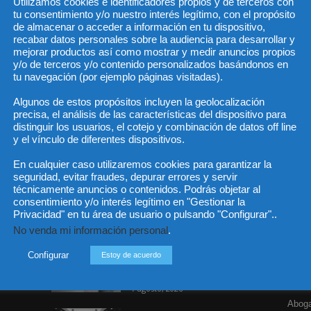
Utilizamos cookies e identificadores propios y de terceros con
tu consentimiento y/o nuestro interés legítimo, con el propósito
de almacenar o acceder a información en tu dispositivo,
recabar datos personales sobre la audiencia para desarrollar y
He 
mejorar productos así como mostrar y medir anuncios propios
y/o de terceros y/o contenido personalizados basándonos en
tu navegación (por ejemplo páginas visitadas).
Algunos de estos propósitos incluyen la geolocalización
Sus da
precisa, el análisis de las características del dispositivo para
objeto 
distinguir los usuarios, el cotejo y combinación de datos off line
es de 
cedido
y el vínculo de diferentes dispositivos.
En cualquier caso utilizaremos cookies para garantizar la
seguridad, evitar fraudes, depurar errores y servir
técnicamente anuncios o contenidos. Podrás objetar al
consentimiento y/o interés legítimo en "Gestionar la
Privacidad" en tu área de usuario o pulsando "Configurar"..
Incluso más noticias
Cat
No venda mi información personal
.
Actua
Especialización total: por
Configurar
Estoy de acuerdo
qué TBF Abogados es el
Legisl
referente en derecho...
Opini
7 agosto, 2026
Aboga