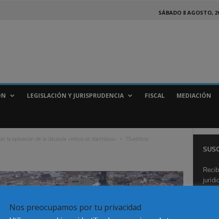
SÁBADO 8 AGOSTO, 2
ÓN
LEGISLACIÓN Y JURISPRUDENCIA
FISCAL
MEDIACIÓN
ar la aplicación de la cláusula «rebus sic stantibus»
TS-edificio
SUSC
Recib
juríd
Nos preocupamos por tu privacidad