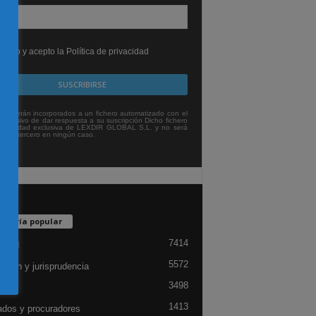
leído y acepto la Política de privacidad
tos serán incorporados a un fichero automatizado con el
exclusivo de dar respuesta a su suscripción Dicho fichero
titularidad exclusiva de LEXDIR GLOBAL S.L. y no será
 a un tercero en ningún caso.
egoría popular
7414
lidad
5572
ación y jurisprudencia
3498
ón
1413
dos y procuradores