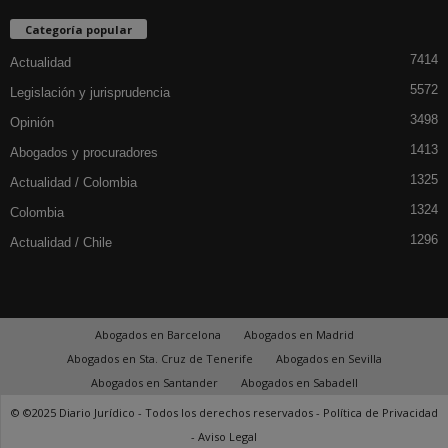
Categoría popular
7414
Actualidad
5572
Legislación y jurisprudencia
3498
Opinión
1413
Abogados y procuradores
1325
Actualidad / Colombia
1324
Colombia
1296
Actualidad / Chile
Abogados en Barcelona
Abogados en Madrid
Abogados en Sta. Cruz de Tenerife
Abogados en Sevilla
Abogados en Santander
Abogados en Sabadell
© ©2025 Diario Jurídico - Todos los derechos reservados -
Política de Privacidad
-
Aviso Legal