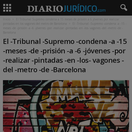
Inicio
El Tribunal Supremo condena a 15 meses de prisión a 6 jóvenes por realizar
pintadas en los vagones del metro de Barcelona
El -Tribunal -Supremo -condena -a -15 -
meses -de -prisión -a -6 -jóvenes -por -realizar -pintadas -en -los- vagones -del -metro -de -
Barcelona
El -Tribunal -Supremo -condena -a -15
-meses -de -prisión -a -6 -jóvenes -por
-realizar -pintadas -en -los- vagones -
del -metro -de -Barcelona