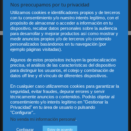
Nos preocupamos por tu privacidad
Sus datos serán incorporados a un fichero automatizado con el objeto exclusivo de dar
Utilizamos cookies e identificadores propios y de terceros
respuesta a su suscripción Dicho fichero es de titularidad exclusiva de LEXDIR GLOBAL
con tu consentimiento y/o nuestro interés legítimo, con el
S.L. y no será cedido a un tercero en ningún caso.
propósito de almacenar o acceder a información en tu
dispositivo, recabar datos personales sobre la audiencia
para desarrollar y mejorar productos así como mostrar y
medir anuncios propios y/o de terceros y/o contenido
personalizados basándonos en tu navegación (por
ejemplo páginas visitadas).
Algunos de estos propósitos incluyen la geolocalización
precisa, el análisis de las características del dispositivo
para distinguir los usuarios, el cotejo y combinación de
Audiencia y Publicidad
datos off line y el vínculo de diferentes dispositivos.
Quiénes somos
En cualquier caso utilizaremos cookies para garantizar la
Legal
seguridad, evitar fraudes, depurar errores y servir
Privacidad
técnicamente anuncios o contenidos. Podrás objetar al
Contacto
consentimiento y/o interés legítimo en "Gestionar la
Guía Colaboradores
Privacidad" en tu área de usuario o pulsando
"Configurar"..
No venda mi información personal
.
Contáctanos:
info@diariojuridico.com
Configurar
Estoy de acuerdo