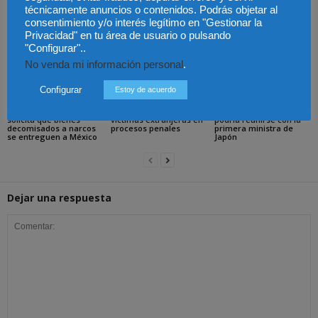
técnicamente anuncios o contenidos. Podrás objetar al
Artículos relacionados
Más del autor
consentimiento y/o interés legítimo en "Gestionar la
Privacidad" en tu área de usuario o pulsando
"Configurar"..
No venda mi información personal
.
Configurar
Estoy de acuerdo
México – Gobierno
México – Asistencia a
México – Sheinbaum
solicita que bienes
víctimas extranjeras en
podría reunirse con la
decomisados a narcos
procesos penales
primera ministra de
se entreguen a México
Japón
Dejar una respuesta