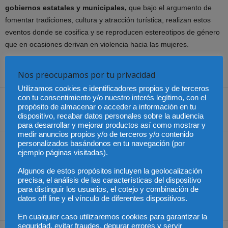
gobiernos estatales y municipales,
que bajo el argumento de
fomentar tradiciones, cultura y atracción turística, realizan estos
eventos donde se cosifica y se reproducen estereotipos de género
que en ocasiones derivan en violencia hacia las mujeres.
Fuente:
Notilegis – Prensa Palacio Legislativo
Nos preocupamos por tu privacidad
Utilizamos cookies e identificadores propios y de terceros
con tu consentimiento y/o nuestro interés legítimo, con el
propósito de almacenar o acceder a información en tu
dispositivo, recabar datos personales sobre la audiencia
Share
para desarrollar y mejorar productos así como mostrar y
medir anuncios propios y/o de terceros y/o contenido
personalizados basándonos en tu navegación (por
Artículo anterior
Artículo siguiente
ejemplo páginas visitadas).
Abogados de familia piden
Colombia – En los dos días
la ratificación obligatoria
sin IVA las ventas
Algunos de estos propósitos incluyen la geolocalización
precisa, el análisis de las características del dispositivo
de los informes
alcanzaron un punto del
para distinguir los usuarios, el cotejo y combinación de
psicosociales en los juicios
PIB
datos off line y el vínculo de diferentes dispositivos.
de familia
En cualquier caso utilizaremos cookies para garantizar la
seguridad, evitar fraudes, depurar errores y servir