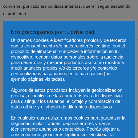
conviene, por razones políticas internas, querer seguir escalando
el problema.
Fuente:
Cámara de Senadores, México
Nos preocupamos por tu privacidad
Utilizamos cookies e identificadores propios y de terceros
con tu consentimiento y/o nuestro interés legítimo, con el
propósito de almacenar o acceder a información en tu
dispositivo, recabar datos personales sobre la audiencia
Share
para desarrollar y mejorar productos así como mostrar y
medir anuncios propios y/o de terceros y/o contenido
personalizados basándonos en tu navegación (por
Artículo anterior
Artículo siguiente
ejemplo páginas visitadas).
Interpretación del SII
Colombia – Lo que debe
sobre el uso de crédito
tener en cuenta sobre sus
Algunos de estos propósitos incluyen la geolocalización
precisa, el análisis de las características del dispositivo
fiscal IVA
derechos laborales
para distinguir los usuarios, el cotejo y combinación de
datos off line y el vínculo de diferentes dispositivos.
Artículos relacionados
Más del autor
En cualquier caso utilizaremos cookies para garantizar la
seguridad, evitar fraudes, depurar errores y servir
técnicamente anuncios o contenidos. Podrás objetar al
consentimiento y/o interés legítimo en "Gestionar la