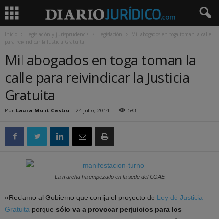
Inicio
Legislación y jurisprudencia
Legislación
Mil abogados en toga toman la calle
para reivindicar la Justicia Gratuita
Mil abogados en toga toman la
calle para reivindicar la Justicia
Gratuita
Por
Laura Mont Castro
-
24 julio, 2014
593
La marcha ha empezado en la sede del CGAE
«Reclamo al Gobierno que corrija el proyecto de
Ley de Justicia
Gratuita
porque
sólo va a provocar perjuicios para los