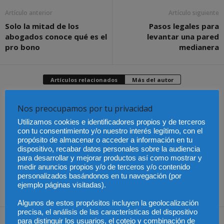
Artículo anterior
Artículo siguiente
Solo la mitad de los
Pasos legales para
abogados conoce qué es el
levantar una pared
pro bono
medianera
Artículos relacionados
Más del autor
Nos preocupamos por tu privacidad
Utilizamos cookies e identificadores propios y de terceros
con tu consentimiento y/o nuestro interés legítimo, con el
propósito de almacenar o acceder a información en tu
Últimas modificaciones
Chile – Promulgación de
dispositivo, recabar datos personales sobre la audiencia
en la Ley de Sociedades
El Pleno del CGPJ
la Ley de Eficiencia
de Capital
aprueba el informe al
Energética
para desarrollar y mejorar productos así como mostrar y
anteproyecto de Ley de
medir anuncios propios y/o de terceros y/o contenido
Familias por
unanimidad
personalizados basándonos en tu navegación (por
ejemplo páginas visitadas).
Algunos de estos propósitos incluyen la geolocalización
precisa, el análisis de las características del dispositivo
1 Comentario
para distinguir los usuarios, el cotejo y combinación de