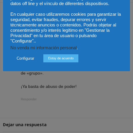
datos off line y el vínculo de diferentes dispositivos.
Del
26 julio, 2014 at 5:48 pm
En cualquier caso utilizaremos cookies para garantizar la
Deberían habilitar mesas en las calles de toda España
seguridad, evitar fraudes, depurar errores y servir
para facilitar que la ciudadanía pueda adherirse a la
técnicamente anuncios o contenidos. Podrás objetar al
consentimiento y/o interés legítimo en "Gestionar la
iniciativa de defender la justicia gratuita.
Privacidad" en tu área de usuario o pulsando
"Configurar"..
Si nuestros representantes no escuchan, será preciso
No venda mi información personal
.
cambiarlos por quienes realmente representen y
Configurar
Estoy de acuerdo
defiendan el «interés general» que tanto invocan y no
respetan en absoluto, si no es para proteger privilegios
de «grupo».
¡Ya basta de abuso de poder!
Responder
Dejar una respuesta