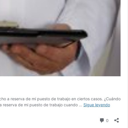
ho a reserva de mi puesto de trabajo en ciertos casos. ¿Cuándo
¿Qué
 a reserva de mi puesto de trabajo cuando …
Sigue leyendo
pasa
con
comentari
0
mi