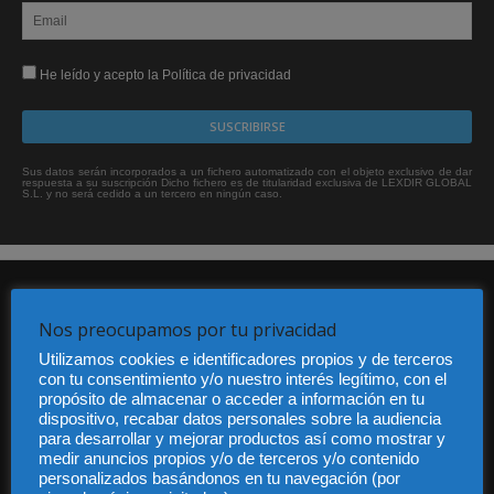
He leído y acepto la Política de privacidad
Sus datos serán incorporados a un fichero automatizado con el objeto exclusivo de dar
respuesta a su suscripción Dicho fichero es de titularidad exclusiva de LEXDIR GLOBAL
S.L. y no será cedido a un tercero en ningún caso.
Nos preocupamos por tu privacidad
Utilizamos cookies e identificadores propios y de terceros
con tu consentimiento y/o nuestro interés legítimo, con el
propósito de almacenar o acceder a información en tu
Audiencia y Publicidad
dispositivo, recabar datos personales sobre la audiencia
Quiénes somos
para desarrollar y mejorar productos así como mostrar y
Legal
medir anuncios propios y/o de terceros y/o contenido
Privacidad
personalizados basándonos en tu navegación (por