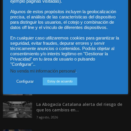
ejemplo páginas visitadas).
Contacto
Guía Colaboradores
Algunos de estos propósitos incluyen la geolocalización
precisa, el análisis de las características del dispositivo
para distinguir los usuarios, el cotejo y combinación de
Contáctanos:
info@diariojuridico.com
datos off line y el vínculo de diferentes dispositivos.
En cualquier caso utilizaremos cookies para garantizar la
seguridad, evitar fraudes, depurar errores y servir
técnicamente anuncios o contenidos. Podrás objetar al
consentimiento y/o interés legítimo en "Gestionar la
Privacidad" en tu área de usuario o pulsando
"Configurar"..
Incluso más noticias
No venda mi información personal
.
Especialización total: por qué TBF Abogados
es el referente en derecho...
Configurar
Estoy de acuerdo
7 agosto, 2026
La Abogacía Catalana alerta del riesgo de
que los cambios en...
7 agosto, 2026