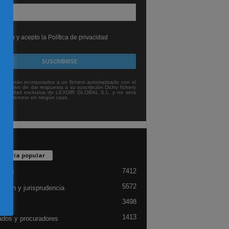
leído y acepto la Política de privacidad
tos serán incorporados a un fichero automatizado con el
exclusivo de dar respuesta a su suscripción Dicho fichero
titularidad exclusiva de LEXDIR GLOBAL S.L. y no será
 a un tercero en ningún caso.
egoría popular
7412
lidad
5572
ación y jurisprudencia
3498
ón
1413
dos y procuradores