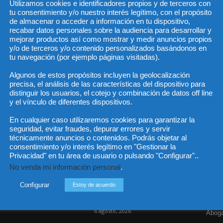
Utilizamos cookies e identificadores propios y de terceros con
tu consentimiento y/o nuestro interés legítimo, con el propósito
de almacenar o acceder a información en tu dispositivo,
recabar datos personales sobre la audiencia para desarrollar y
He 
mejorar productos así como mostrar y medir anuncios propios
y/o de terceros y/o contenido personalizados basándonos en
tu navegación (por ejemplo páginas visitadas).
e:
n...
Algunos de estos propósitos incluyen la geolocalización
Sus da
precisa, el análisis de las características del dispositivo para
objeto 
es de 
distinguir los usuarios, el cotejo y combinación de datos off line
cedido
y el vínculo de diferentes dispositivos.
En cualquier caso utilizaremos cookies para garantizar la
seguridad, evitar fraudes, depurar errores y servir
técnicamente anuncios o contenidos. Podrás objetar al
consentimiento y/o interés legítimo en "Gestionar la
Incluso más noticias
Cat
Privacidad" en tu área de usuario o pulsando "Configurar"..
No venda mi información personal
.
Actua
Las empresas se exponen a
responsabilidades penales
Legisl
Configurar
Estoy de acuerdo
por una prevención
deficiente...
Opini
6 agosto, 2026
Aboga