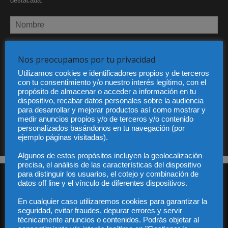
destacada.
Nos preocupamos por tu privacidad
Utilizamos cookies e identificadores propios y de terceros
He leído y acepto la Política de privacidad
con tu consentimiento y/o nuestro interés legítimo, con el
propósito de almacenar o acceder a información en tu
dispositivo, recabar datos personales sobre la audiencia
para desarrollar y mejorar productos así como mostrar y
medir anuncios propios y/o de terceros y/o contenido
Sus datos serán incorporados a un fichero automatizado con el objeto exclusivo de dar
personalizados basándonos en tu navegación (por
respuesta a su suscripción Dicho fichero es de titularidad exclusiva de LEXDIR GLOBAL
S.L. y no será cedido a un tercero en ningún caso.
ejemplo páginas visitadas).
Algunos de estos propósitos incluyen la geolocalización
precisa, el análisis de las características del dispositivo
para distinguir los usuarios, el cotejo y combinación de
datos off line y el vínculo de diferentes dispositivos.
En cualquier caso utilizaremos cookies para garantizar la
seguridad, evitar fraudes, depurar errores y servir
técnicamente anuncios o contenidos. Podrás objetar al