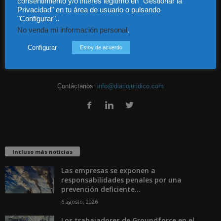
consentimiento y/o interés legítimo en "Gestionar la
Audiencia y Publicidad
Privacidad" en tu área de usuario o pulsando
Quiénes somos
"Configurar"..
Legal
No venda mi información personal
.
Privacidad
Contacto
Configurar
Estoy de acuerdo
Guía Colaboradores
Contáctanos:
info@diariojuridico.com
Incluso más noticias
Las empresas se exponen a
responsabilidades penales por una
prevención deficiente...
6 agosto, 2026
Los trabajadores de Groundforce en el