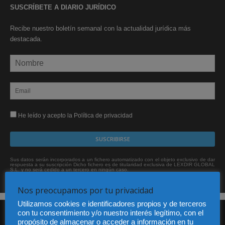
SUSCRÍBETE A DIARIO JURÍDICO
Recibe nuestro boletín semanal con la actualidad jurídica más
destacada.
He leído y acepto la Política de privacidad
Sus datos serán incorporados a un fichero automatizado con el objeto exclusivo de dar
respuesta a su suscripción Dicho fichero es de titularidad exclusiva de LEXDIR GLOBAL
S.L. y no será cedido a un tercero en ningún caso.
Nos preocupamos por tu privacidad
Utilizamos cookies e identificadores propios y de terceros
con tu consentimiento y/o nuestro interés legítimo, con el
propósito de almacenar o acceder a información en tu