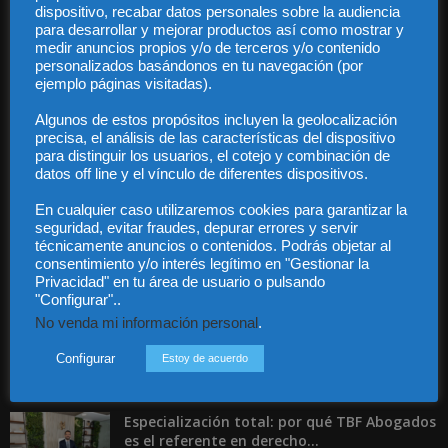
dispositivo, recabar datos personales sobre la audiencia
para desarrollar y mejorar productos así como mostrar y
medir anuncios propios y/o de terceros y/o contenido
personalizados basándonos en tu navegación (por
Audiencia y Publicidad
ejemplo páginas visitadas).
Quiénes somos
Algunos de estos propósitos incluyen la geolocalización
Legal
precisa, el análisis de las características del dispositivo
Privacidad
para distinguir los usuarios, el cotejo y combinación de
Contacto
datos off line y el vínculo de diferentes dispositivos.
Guía Colaboradores
En cualquier caso utilizaremos cookies para garantizar la
seguridad, evitar fraudes, depurar errores y servir
técnicamente anuncios o contenidos. Podrás objetar al
Contáctanos:
info@diariojuridico.com
consentimiento y/o interés legítimo en "Gestionar la
Privacidad" en tu área de usuario o pulsando
"Configurar"..
No venda mi información personal
.
Configurar
Estoy de acuerdo
Incluso más noticias
Especialización total: por qué TBF Abogados
es el referente en derecho...