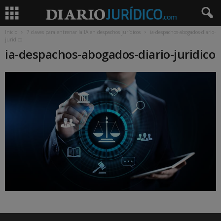
Inicio
7 claves para entrenar la IA en despachos jurídicos
ia-despachos-abogados-diario-
juridico
ia-despachos-abogados-diario-juridico