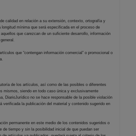
 calidad en relación a su extensión, contexto, ortografía y
 longitud mínima que será especificada en el proceso de
aquellos que carezcan de un suficiente desarrollo, información
 general.
rtículos que “contengan información comercial” o promocional o
a.
toría de los artículos, así como de las posibles o diferentes
 los mismos, siendo en todo caso única y exclusivamente
ma, DiarioJurídico no se hace responsable de la posible violación
verificada la publicación del material y contenido sugerido en
icación permanente en este medio de los contenidos sugeridos o
 de tiempo y sin la posibilidad inicial de que puedan ser
de artículos ya publicados, quedará sujeta al criterio de los