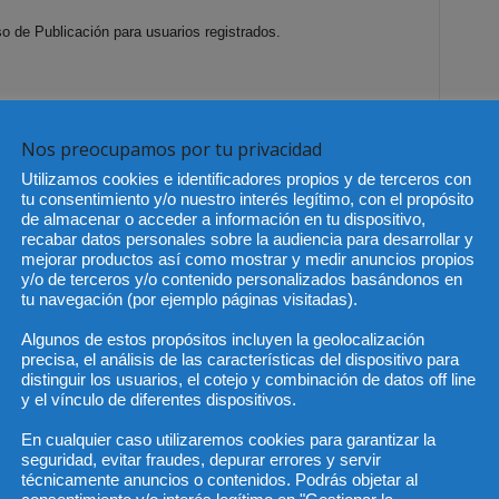
so de Publicación para usuarios registrados.
afías o referencias de videos (flash o Youtube) deberán ser
Nos preocupamos por tu privacidad
tado en todo caso el número de estos elementos por contenido o
Utilizamos cookies e identificadores propios y de terceros con
tu consentimiento y/o nuestro interés legítimo, con el propósito
de almacenar o acceder a información en tu dispositivo,
so de los archivos gráficos, y la calidad de las imágenes con un
recabar datos personales sobre la audiencia para desarrollar y
o.
mejorar productos así como mostrar y medir anuncios propios
y/o de terceros y/o contenido personalizados basándonos en
os
tu navegación (por ejemplo páginas visitadas).
nta de usuario registrado podrá sugerir y enviar los contenidos a
Algunos de estos propósitos incluyen la geolocalización
precisa, el análisis de las características del dispositivo para
s. Para ello, el autor debe estar autentificado usando sus datos
distinguir los usuarios, el cotejo y combinación de datos off line
y el vínculo de diferentes dispositivos.
En cualquier caso utilizaremos cookies para garantizar la
seguridad, evitar fraudes, depurar errores y servir
los artículos o contenidos sugeridos, pudiendo descartar aquellos
técnicamente anuncios o contenidos. Podrás objetar al