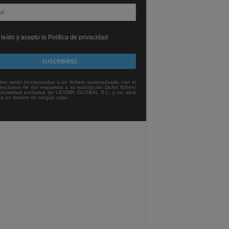
leído y acepto la Política de privacidad
tos serán incorporados a un fichero automatizado con el
exclusivo de dar respuesta a su suscripción Dicho fichero
titularidad exclusiva de LEXDIR GLOBAL S.L. y no será
 a un tercero en ningún caso.