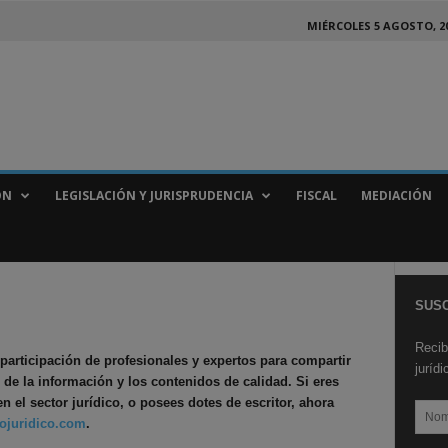
MIÉRCOLES 5 AGOSTO, 2
ÓN
LEGISLACIÓN Y JURISPRUDENCIA
FISCAL
MEDIACIÓN
SUSC
Recib
participación de profesionales y expertos para compartir
juríd
 de la información y los contenidos de calidad. Si eres
n el sector jurídico, o posees dotes de escritor, ahora
iojuridico.com
.