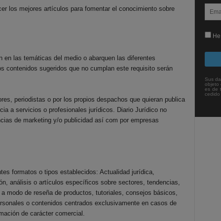
cer los mejores artículos para fomentar el conocimiento sobre
He 
n en las temáticas del medio o abarquen las diferentes
Los contenidos sugeridos que no cumplan este requisito serán
Sus da
objeto 
es de 
cedido
ores, periodistas o por los propios despachos que quieran publica
a a servicios o profesionales jurídicos. Diario Jurídico no
ncias de marketing y/o publicidad así com por empresas
tes formatos o tipos establecidos: Actualidad jurídica,
ión, análisis o artículos específicos sobre sectores, tendencias,
a modo de reseña de productos, tutoriales, consejos básicos,
ersonales o contenidos centrados exclusivamente en casos de
rmación de carácter comercial.