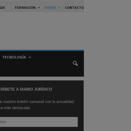
026
FORMACIÓN
AYUDA
CONTACTO
TECNOLOGÍA
RÍBETE A DIARIO JURÍDICO
e nuestro boletín semanal con la actualidad
ica más destacada.