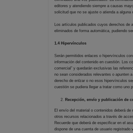
editores y atendiendo siempre a causas mayor
solicitud que no se ajuste o atienda a algun
Los artículos publicados cuyos derechos de au
eliminados de forma automática, pudiendo ser
1.4 Hipervínculos
Serán permitidos enlaces o hipervínculos con
información del contenido en cuestión. Los co
comercial” y quedarán exclusivas las referen
no sean considerados relevantes o apunten a p
derecho de enlzar o no esos hipervínculos segú
cuestión se pudiera llegar a tratar como uno 
Recepción, envío y publicación de c
El envío del material o contenidos deberá de r
otros recursos relacionados a través de acces
Recuerde que deberá de especificar en el asun
dispone de una cuenta de usuario registrado v