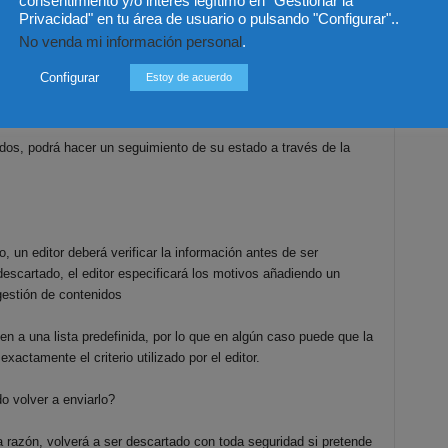
consentimiento y/o interés legítimo en "Gestionar la
an considerados relevantes, de interés general o carezcan de una
Privacidad" en tu área de usuario o pulsando "Configurar"..
s por los editores del medio. Todos los artículos serán
No venda mi información personal
.
blicados se le enviará al autor un email como notificación con
Configurar
Estoy de acuerdo
os, podrá hacer un seguimiento de su estado a través de la
 un editor deberá verificar la información antes de ser
escartado, el editor especificará los motivos añadiendo un
gestión de contenidos
 a una lista predefinida, por lo que en algún caso puede que la
actamente el criterio utilizado por el editor.
 volver a enviarlo?
 razón, volverá a ser descartado con toda seguridad si pretende