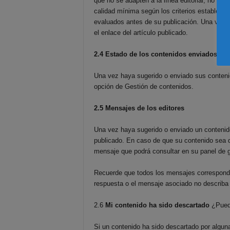
que no se adapten a la línea editorial, no se
calidad mínima según los criterios establecido
evaluados antes de su publicación. Una vez pu
el enlace del artículo publicado.
2.4 Estado de los contenidos enviados
Una vez haya sugerido o enviado sus contenid
opción de Gestión de contenidos.
2.5 Mensajes de los editores
Una vez haya sugerido o enviado un contenido,
publicado. En caso de que su contenido sea d
mensaje que podrá consultar en su panel de 
Recuerde que todos los mensajes corresponden
respuesta o el mensaje asociado no describa ex
2.6
Mi contenido ha sido descartado
¿Puedo
Si un contenido ha sido descartado por alguna