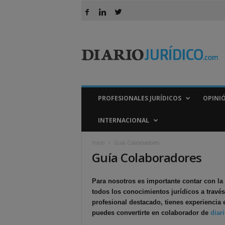
D
i
a
r
i
o
J
PROFESIONALES JURÍDICOS
OPINI
u
r
INTERNACIONAL
í
d
Inicio
Guía Colaboradores
i
Guía Colaboradores
c
o
Para nosotros es importante contar con la 
todos los conocimientos jurídicos a través
profesional destacado, tienes experiencia e
puedes convertirte en colaborador de
diar