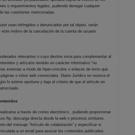
es o requerimientos legales, pudiendo denegar cualquier
a de las cuestiones mencionadas.
tor sean infringidos o denunciados por tal objeto, serán
 este motivo de la cancelación de la cuenta de usuario.
siderados relevantes o cuyo destino sirva para complementar al
ntenidos y artículos tendrán un carácter informativo “no
cias externas a modo de hiper-vínculos o enlaces de texto que
áginas o sitios web comerciales. Diario Jurídico se reserva el
n lo estime oportuno y bajo el criterio de que el artículo en
patrocinado.
ontenidos
ealizarse a través de correo electrónico , pudiendo proporcionar
os ftp, descarga directa desde la web o procesos similares.
to del mensaje “Artículo de colaboración” y especificar si
inculada a un email para asociar los contenidos publicados.