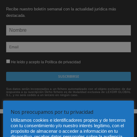
Recibe nuestro boletín semanal con la actualidad jurídica más
destacada.
He leído y acepto la Política de privacidad
Sus datos serán incorporados a un fichero automatizado con el objeto exclusivo de dar
respuesta a su suscripción Dicho fichero es de titularidad exclusiva de LEXDIR GLOBAL
S.L. y no será cedido a un tercero en ningún caso.
Nos preocupamos por tu privacidad
Utilizamos cookies e identificadores propios y de terceros
con tu consentimiento y/o nuestro interés legítimo, con el
propósito de almacenar o acceder a información en tu
dispositivo, recabar datos personales sobre la audiencia