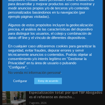
para desarrollar y mejorar productos así como mostrar y
medir anuncios propios y/o de terceros y/o contenido
personalizados basándonos en tu navegación (por
Audiencia y Publicidad
ejemplo páginas visitadas).
Quiénes somos
Legal
Algunos de estos propósitos incluyen la geolocalización
Privacidad
precisa, el análisis de las características del dispositivo
Contacto
para distinguir los usuarios, el cotejo y combinación de
datos off line y el vínculo de diferentes dispositivos.
Guía Colaboradores
En cualquier caso utilizaremos cookies para garantizar la
seguridad, evitar fraudes, depurar errores y servir
Contáctanos:
info@diariojuridico.com
técnicamente anuncios o contenidos. Podrás objetar al
consentimiento y/o interés legítimo en "Gestionar la
Privacidad" en tu área de usuario o pulsando
"Configurar"..
No venda mi información personal
.
Configurar
Estoy de acuerdo
Incluso más noticias
Especialización total: por qué TBF Abogados
es el referente en derecho...
7 agosto, 2026