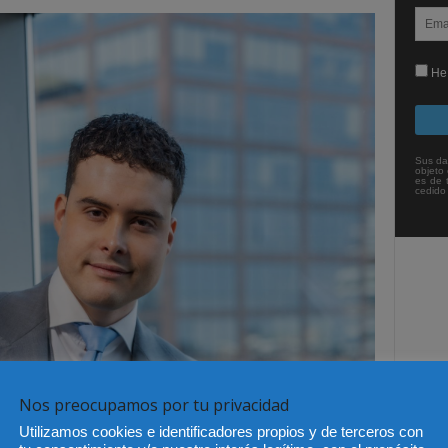
He 
Sus da
objeto 
es de 
cedido
Nos preocupamos por tu privacidad
Utilizamos cookies e identificadores propios y de terceros con