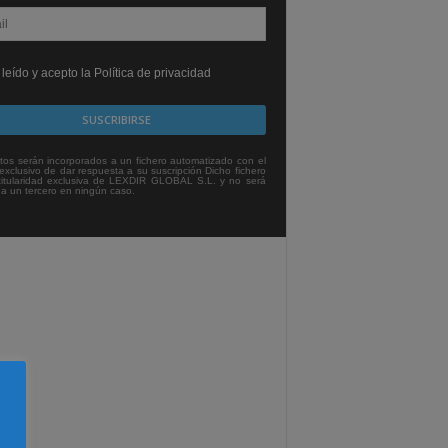
leído y acepto la Política de privacidad
tos serán incorporados a un fichero automatizado con el
exclusivo de dar respuesta a su suscripción Dicho fichero
titularidad exclusiva de LEXDIR GLOBAL S.L. y no será
 a un tercero en ningún caso.