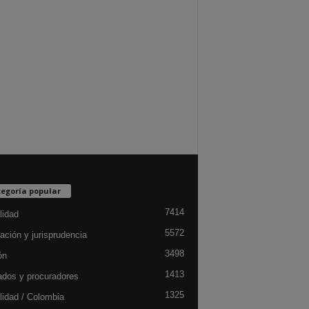
egoría popular
7414
lidad
5572
ación y jurisprudencia
3498
ón
1413
dos y procuradores
1325
lidad / Colombia