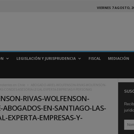
VIERNES 7 AGOSTO, 2
ÓN
LEGISLACIÓN Y JURISPRUDENCIA
FISCAL
MEDIACIÓN
endientes en Chile
ABOGADO-ARIEL-WOLFENSON-RIVAS-WOLFENSON-
S-CONDES-ASESORIA-LEGAL-EXPERTA-EMPRESAS-Y-PERSONAS
SUSC
ENSON-RIVAS-WOLFENSON-
Recib
-ABOGADOS-EN-SANTIAGO-LAS-
juríd
L-EXPERTA-EMPRESAS-Y-