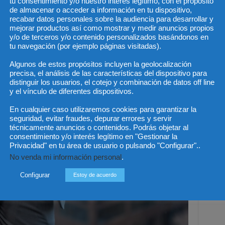
tu consentimiento y/o nuestro interés legítimo, con el propósito
de almacenar o acceder a información en tu dispositivo,
recabar datos personales sobre la audiencia para desarrollar y
mejorar productos así como mostrar y medir anuncios propios
y/o de terceros y/o contenido personalizados basándonos en
tu navegación (por ejemplo páginas visitadas).
Algunos de estos propósitos incluyen la geolocalización
precisa, el análisis de las características del dispositivo para
distinguir los usuarios, el cotejo y combinación de datos off line
y el vínculo de diferentes dispositivos.
En cualquier caso utilizaremos cookies para garantizar la
seguridad, evitar fraudes, depurar errores y servir
técnicamente anuncios o contenidos. Podrás objetar al
consentimiento y/o interés legítimo en "Gestionar la
Privacidad" en tu área de usuario o pulsando "Configurar"..
No venda mi información personal
.
Configurar
Estoy de acuerdo