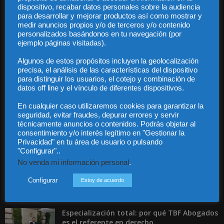
dispositivo, recabar datos personales sobre la audiencia
para desarrollar y mejorar productos así como mostrar y
medir anuncios propios y/o de terceros y/o contenido
personalizados basándonos en tu navegación (por
ejemplo páginas visitadas).
Audiencia y Publicidad
Quiénes somos
Algunos de estos propósitos incluyen la geolocalización
Legal
precisa, el análisis de las características del dispositivo
Privacidad
para distinguir los usuarios, el cotejo y combinación de
Contacto
datos off line y el vínculo de diferentes dispositivos.
Guía Colaboradores
En cualquier caso utilizaremos cookies para garantizar la
seguridad, evitar fraudes, depurar errores y servir
técnicamente anuncios o contenidos. Podrás objetar al
Contáctanos:
info@diariojuridico.com
consentimiento y/o interés legítimo en "Gestionar la
Privacidad" en tu área de usuario o pulsando
"Configurar"..
No venda mi información personal
.
Configurar
Estoy de acuerdo
Incluso más noticias
Especialización total: por qué TBF Abogados
es el referente en derecho...