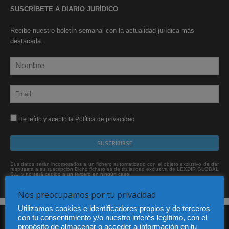
SUSCRÍBETE A DIARIO JURÍDICO
Recibe nuestro boletín semanal con la actualidad jurídica más
destacada.
He leído y acepto la Política de privacidad
Sus datos serán incorporados a un fichero automatizado con el objeto exclusivo de dar
respuesta a su suscripción Dicho fichero es de titularidad exclusiva de LEXDIR GLOBAL
S.L. y no será cedido a un tercero en ningún caso.
Nos preocupamos por tu privacidad
Utilizamos cookies e identificadores propios y de terceros
con tu consentimiento y/o nuestro interés legítimo, con el
propósito de almacenar o acceder a información en tu