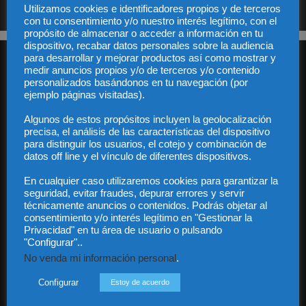
Utilizamos cookies e identificadores propios y de terceros
con tu consentimiento y/o nuestro interés legítimo, con el
propósito de almacenar o acceder a información en tu
dispositivo, recabar datos personales sobre la audiencia
para desarrollar y mejorar productos así como mostrar y
medir anuncios propios y/o de terceros y/o contenido
personalizados basándonos en tu navegación (por
ejemplo páginas visitadas).
Algunos de estos propósitos incluyen la geolocalización
Audiencia y Publicidad
precisa, el análisis de las características del dispositivo
para distinguir los usuarios, el cotejo y combinación de
Quiénes somos
datos off line y el vínculo de diferentes dispositivos.
Legal
Privacidad
En cualquier caso utilizaremos cookies para garantizar la
Contacto
seguridad, evitar fraudes, depurar errores y servir
Guía Colaboradores
técnicamente anuncios o contenidos. Podrás objetar al
consentimiento y/o interés legítimo en "Gestionar la
Privacidad" en tu área de usuario o pulsando
"Configurar"..
Contáctanos:
info@diariojuridico.com
No venda mi información personal
.
Configurar
Estoy de acuerdo