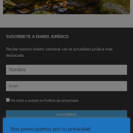
SUSCRÍBETE A DIARIO JURÍDICO
Recibe nuestro boletín semanal con la actualidad jurídica más
destacada.
He leído y acepto la Política de privacidad
Sus datos serán incorporados a un fichero automatizado con el objeto exclusivo de dar
Nos preocupamos por tu privacidad
respuesta a su suscripción Dicho fichero es de titularidad exclusiva de LEXDIR GLOBAL
S.L. y no será cedido a un tercero en ningún caso.