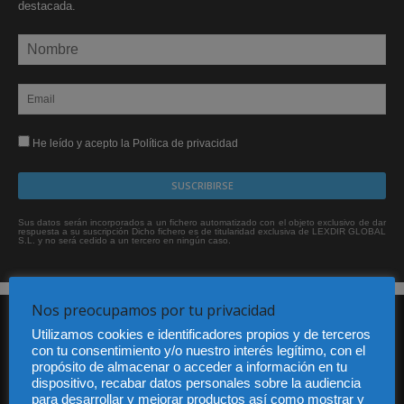
destacada.
He leído y acepto la Política de privacidad
Sus datos serán incorporados a un fichero automatizado con el objeto exclusivo de dar
respuesta a su suscripción Dicho fichero es de titularidad exclusiva de LEXDIR GLOBAL
S.L. y no será cedido a un tercero en ningún caso.
Nos preocupamos por tu privacidad
Utilizamos cookies e identificadores propios y de terceros
con tu consentimiento y/o nuestro interés legítimo, con el
propósito de almacenar o acceder a información en tu
dispositivo, recabar datos personales sobre la audiencia
para desarrollar y mejorar productos así como mostrar y