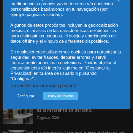
Audiencia y Publicidad
medir anuncios propios y/o de terceros y/o contenido
personalizados basándonos en tu navegación (por
Quiénes somos
ejemplo páginas visitadas).
Legal
Privacidad
Algunos de estos propósitos incluyen la geolocalización
Contacto
precisa, el análisis de las características del dispositivo
Guía Colaboradores
para distinguir los usuarios, el cotejo y combinación de
datos off line y el vínculo de diferentes dispositivos.
En cualquier caso utilizaremos cookies para garantizar la
Contáctanos:
info@diariojuridico.com
seguridad, evitar fraudes, depurar errores y servir
técnicamente anuncios o contenidos. Podrás objetar al
consentimiento y/o interés legítimo en "Gestionar la
Privacidad" en tu área de usuario o pulsando
"Configurar"..
No venda mi información personal
.
Incluso más noticias
Configurar
Estoy de acuerdo
Especialización total: por qué TBF Abogados
es el referente en derecho...
7 agosto, 2026
La Abogacía Catalana alerta del riesgo de