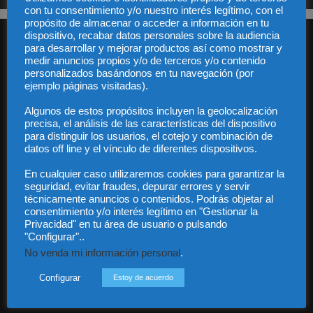
con tu consentimiento y/o nuestro interés legítimo, con el
propósito de almacenar o acceder a información en tu
dispositivo, recabar datos personales sobre la audiencia
para desarrollar y mejorar productos así como mostrar y
medir anuncios propios y/o de terceros y/o contenido
personalizados basándonos en tu navegación (por
ejemplo páginas visitadas).
Algunos de estos propósitos incluyen la geolocalización
Audiencia y Publicidad
precisa, el análisis de las características del dispositivo
Quiénes somos
para distinguir los usuarios, el cotejo y combinación de
Legal
datos off line y el vínculo de diferentes dispositivos.
Privacidad
Contacto
En cualquier caso utilizaremos cookies para garantizar la
Guía Colaboradores
seguridad, evitar fraudes, depurar errores y servir
técnicamente anuncios o contenidos. Podrás objetar al
consentimiento y/o interés legítimo en "Gestionar la
Privacidad" en tu área de usuario o pulsando
Contáctanos:
info@diariojuridico.com
"Configurar"..
No venda mi información personal
.
Configurar
Estoy de acuerdo