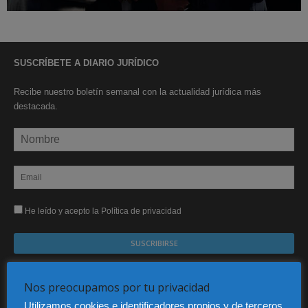
SUSCRÍBETE A DIARIO JURÍDICO
Recibe nuestro boletín semanal con la actualidad jurídica más
destacada.
He leído y acepto la Política de privacidad
Sus datos serán incorporados a un fichero automatizado con el objeto exclusivo de dar
respuesta a su suscripción Dicho fichero es de titularidad exclusiva de LEXDIR GLOBAL
Nos preocupamos por tu privacidad
S.L. y no será cedido a un tercero en ningún caso.
Utilizamos cookies e identificadores propios y de terceros