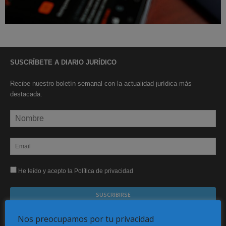
SUSCRÍBETE A DIARIO JURÍDICO
Recibe nuestro boletín semanal con la actualidad jurídica más
destacada.
He leído y acepto la Política de privacidad
Sus datos serán incorporados a un fichero automatizado con el objeto exclusivo de dar
Nos preocupamos por tu privacidad
respuesta a su suscripción Dicho fichero es de titularidad exclusiva de LEXDIR GLOBAL
S.L. y no será cedido a un tercero en ningún caso.