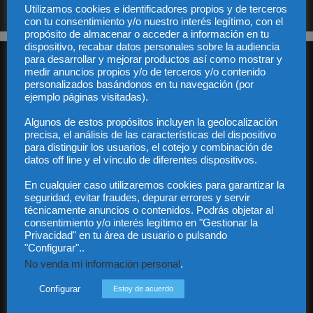
Utilizamos cookies e identificadores propios y de terceros
con tu consentimiento y/o nuestro interés legítimo, con el
propósito de almacenar o acceder a información en tu
dispositivo, recabar datos personales sobre la audiencia
para desarrollar y mejorar productos así como mostrar y
medir anuncios propios y/o de terceros y/o contenido
personalizados basándonos en tu navegación (por
ejemplo páginas visitadas).
Algunos de estos propósitos incluyen la geolocalización
Audiencia y Publicidad
precisa, el análisis de las características del dispositivo
para distinguir los usuarios, el cotejo y combinación de
Quiénes somos
datos off line y el vínculo de diferentes dispositivos.
Legal
Privacidad
En cualquier caso utilizaremos cookies para garantizar la
Contacto
seguridad, evitar fraudes, depurar errores y servir
Guía Colaboradores
técnicamente anuncios o contenidos. Podrás objetar al
consentimiento y/o interés legítimo en "Gestionar la
Privacidad" en tu área de usuario o pulsando
"Configurar"..
Contáctanos:
info@diariojuridico.com
No venda mi información personal
.
Configurar
Estoy de acuerdo