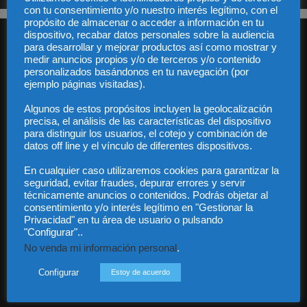
con tu consentimiento y/o nuestro interés legítimo, con el
propósito de almacenar o acceder a información en tu
dispositivo, recabar datos personales sobre la audiencia
para desarrollar y mejorar productos así como mostrar y
medir anuncios propios y/o de terceros y/o contenido
personalizados basándonos en tu navegación (por
ejemplo páginas visitadas).
Algunos de estos propósitos incluyen la geolocalización
Audiencia y Publicidad
precisa, el análisis de las características del dispositivo
Quiénes somos
para distinguir los usuarios, el cotejo y combinación de
Legal
datos off line y el vínculo de diferentes dispositivos.
Privacidad
Contacto
En cualquier caso utilizaremos cookies para garantizar la
Guía Colaboradores
seguridad, evitar fraudes, depurar errores y servir
técnicamente anuncios o contenidos. Podrás objetar al
consentimiento y/o interés legítimo en "Gestionar la
Privacidad" en tu área de usuario o pulsando
Contáctanos:
info@diariojuridico.com
"Configurar"..
No venda mi información personal
.
Configurar
Estoy de acuerdo