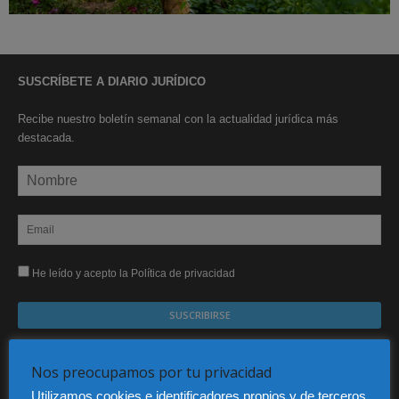
SUSCRÍBETE A DIARIO JURÍDICO
Recibe nuestro boletín semanal con la actualidad jurídica más
destacada.
He leído y acepto la Política de privacidad
Sus datos serán incorporados a un fichero automatizado con el objeto exclusivo de dar
respuesta a su suscripción Dicho fichero es de titularidad exclusiva de LEXDIR GLOBAL
Nos preocupamos por tu privacidad
S.L. y no será cedido a un tercero en ningún caso.
Utilizamos cookies e identificadores propios y de terceros