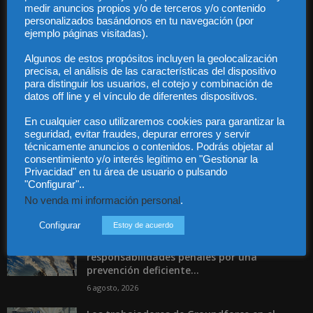
Audiencia y Publicidad
medir anuncios propios y/o de terceros y/o contenido
personalizados basándonos en tu navegación (por
Quiénes somos
ejemplo páginas visitadas).
Legal
Privacidad
Algunos de estos propósitos incluyen la geolocalización
Contacto
precisa, el análisis de las características del dispositivo
Guía Colaboradores
para distinguir los usuarios, el cotejo y combinación de
datos off line y el vínculo de diferentes dispositivos.
En cualquier caso utilizaremos cookies para garantizar la
Contáctanos:
info@diariojuridico.com
seguridad, evitar fraudes, depurar errores y servir
técnicamente anuncios o contenidos. Podrás objetar al
consentimiento y/o interés legítimo en "Gestionar la
Privacidad" en tu área de usuario o pulsando
"Configurar"..
No venda mi información personal
.
Incluso más noticias
Configurar
Estoy de acuerdo
Las empresas se exponen a
responsabilidades penales por una
prevención deficiente...
6 agosto, 2026