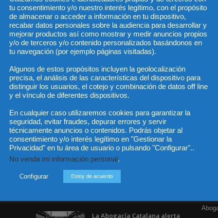
tu consentimiento y/o nuestro interés legítimo, con el propósito
de almacenar o acceder a información en tu dispositivo,
recabar datos personales sobre la audiencia para desarrollar y
mejorar productos así como mostrar y medir anuncios propios
He 
y/o de terceros y/o contenido personalizados basándonos en
tu navegación (por ejemplo páginas visitadas).
Algunos de estos propósitos incluyen la geolocalización
precisa, el análisis de las características del dispositivo para
Sus da
objeto 
distinguir los usuarios, el cotejo y combinación de datos off line
es de 
cedido
y el vínculo de diferentes dispositivos.
En cualquier caso utilizaremos cookies para garantizar la
seguridad, evitar fraudes, depurar errores y servir
técnicamente anuncios o contenidos. Podrás objetar al
consentimiento y/o interés legítimo en "Gestionar la
Privacidad" en tu área de usuario o pulsando "Configurar"..
Incluso más noticias
Cat
No venda mi información personal
.
Actua
Especialización total: por
qué TBF Abogados es el
Configurar
Estoy de acuerdo
Legisl
referente en derecho...
Opini
7 agosto, 2026
Aboga
La Abogacía Catalana alerta