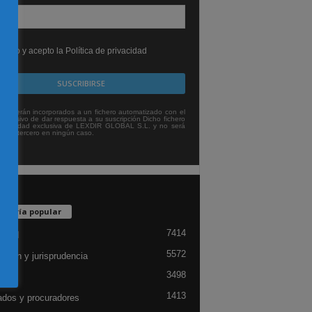
leído y acepto la Política de privacidad
tos serán incorporados a un fichero automatizado con el
exclusivo de dar respuesta a su suscripción Dicho fichero
titularidad exclusiva de LEXDIR GLOBAL S.L. y no será
 a un tercero en ningún caso.
egoría popular
7414
lidad
5572
ación y jurisprudencia
3498
ón
1413
dos y procuradores