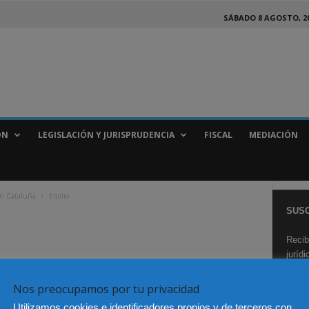
SÁBADO 8 AGOSTO, 2
ÓN
LEGISLACIÓN Y JURISPRUDENCIA
FISCAL
MEDIACIÓN
en Cataluña
Emilio
SUSC
Recib
juríd
Nos preocupamos por tu privacidad
Utilizamos cookies e identificadores propios y de terceros con