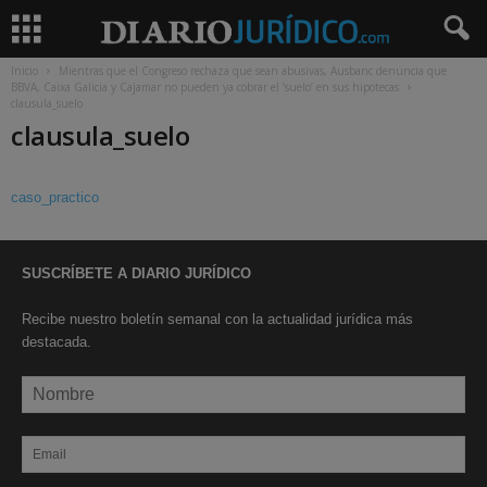
Inicio
Mientras que el Congreso rechaza que sean abusivas, Ausbanc denuncia que
BBVA, Caixa Galicia y Cajamar no pueden ya cobrar el ‘suelo’ en sus hipotecas
clausula_suelo
clausula_suelo
caso_practico
SUSCRÍBETE A DIARIO JURÍDICO
Recibe nuestro boletín semanal con la actualidad jurídica más
destacada.