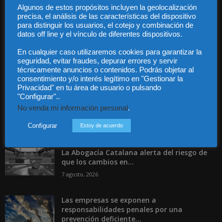
Algunos de estos propósitos incluyen la geolocalización
precisa, el análisis de las características del dispositivo
Contáctanos:
info@diariojuridico.com
para distinguir los usuarios, el cotejo y combinación de
datos off line y el vínculo de diferentes dispositivos.
En cualquier caso utilizaremos cookies para garantizar la
seguridad, evitar fraudes, depurar errores y servir
técnicamente anuncios o contenidos. Podrás objetar al
consentimiento y/o interés legítimo en "Gestionar la
Incluso más noticias
Privacidad" en tu área de usuario o pulsando
"Configurar"..
Especialización total: por qué TBF Abogados
No venda mi información personal
.
es el referente en derecho...
Configurar
Estoy de acuerdo
7 agosto, 2026
La Abogacía Catalana alerta del riesgo de
que los cambios en...
7 agosto, 2026
Las empresas se exponen a
responsabilidades penales por una
prevención deficiente...