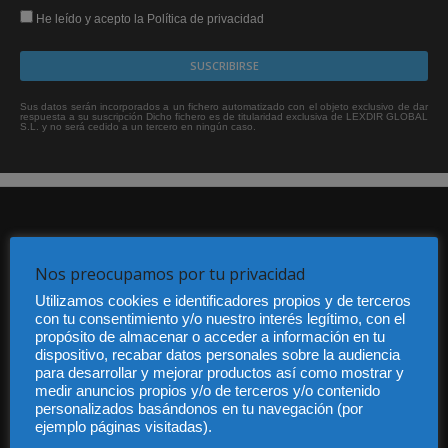
He leído y acepto la Política de privacidad
Sus datos serán incorporados a un fichero automatizado con el objeto exclusivo de dar
respuesta a su suscripción Dicho fichero es de titularidad exclusiva de LEXDIR GLOBAL
S.L. y no será cedido a un tercero en ningún caso.
Nos preocupamos por tu privacidad
Utilizamos cookies e identificadores propios y de terceros
con tu consentimiento y/o nuestro interés legítimo, con el
Audiencia y Publicidad
propósito de almacenar o acceder a información en tu
Quiénes somos
dispositivo, recabar datos personales sobre la audiencia
Legal
para desarrollar y mejorar productos así como mostrar y
Privacidad
medir anuncios propios y/o de terceros y/o contenido
Contacto
personalizados basándonos en tu navegación (por
Guía Colaboradores
ejemplo páginas visitadas).