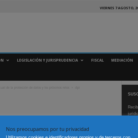
VIERNES 7 AGOSTO, 2
ÓN
LEGISLACIÓN Y JURISPRUDENCIA
FISCAL
MEDIACIÓN
tual de la protección de datos y los próximos retos
dpi
SUSC
Recib
juríd
Nos preocupamos por tu privacidad
Utilizamos cookies e identificadores propios y de terceros con