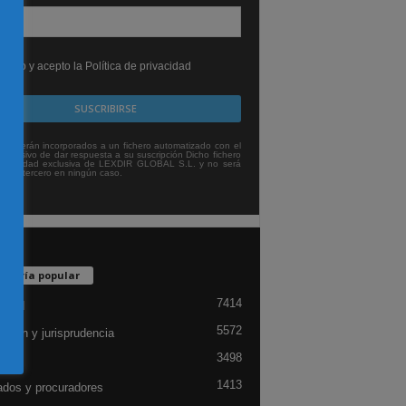
leído y acepto la Política de privacidad
tos serán incorporados a un fichero automatizado con el
exclusivo de dar respuesta a su suscripción Dicho fichero
titularidad exclusiva de LEXDIR GLOBAL S.L. y no será
 a un tercero en ningún caso.
egoría popular
7414
lidad
5572
ación y jurisprudencia
3498
ón
1413
dos y procuradores