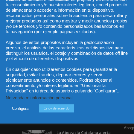
tu consentimiento y/o nuestro interés legítimo, con el propósito
de almacenar o acceder a información en tu dispositivo,
recabar datos personales sobre la audiencia para desarrollar y
mejorar productos así como mostrar y medir anuncios propios
He 
y/o de terceros y/o contenido personalizados basándonos en
tu navegación (por ejemplo páginas visitadas).
Algunos de estos propósitos incluyen la geolocalización
precisa, el análisis de las características del dispositivo para
Sus da
objeto 
distinguir los usuarios, el cotejo y combinación de datos off line
es de 
cedido
y el vínculo de diferentes dispositivos.
En cualquier caso utilizaremos cookies para garantizar la
seguridad, evitar fraudes, depurar errores y servir
técnicamente anuncios o contenidos. Podrás objetar al
consentimiento y/o interés legítimo en "Gestionar la
Privacidad" en tu área de usuario o pulsando "Configurar"..
Incluso más noticias
Cat
No venda mi información personal
.
Actua
Especialización total: por
qué TBF Abogados es el
Configurar
Estoy de acuerdo
Legisl
referente en derecho...
Opini
7 agosto, 2026
Aboga
La Abogacía Catalana alerta