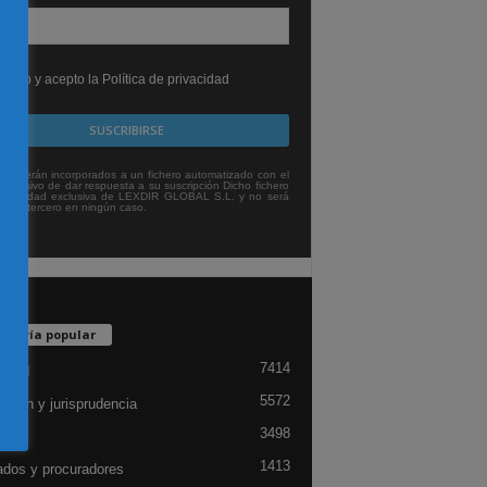
leído y acepto la Política de privacidad
tos serán incorporados a un fichero automatizado con el
exclusivo de dar respuesta a su suscripción Dicho fichero
titularidad exclusiva de LEXDIR GLOBAL S.L. y no será
 a un tercero en ningún caso.
egoría popular
7414
lidad
5572
ación y jurisprudencia
3498
ón
1413
dos y procuradores