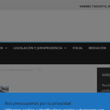
VIERNES 7 AGOSTO, 2
ÓN
LEGISLACIÓN Y JURISPRUDENCIA
FISCAL
MEDIACIÓN
za la independencia judicial
TS1
SUSC
Recib
juríd
Nos preocupamos por tu privacidad
Utilizamos cookies e identificadores propios y de terceros con