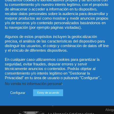
tu consentimiento y/o nuestro interés legítimo, con el propósito
de almacenar o acceder a información en tu dispositivo,
recabar datos personales sobre la audiencia para desarrollar y
mejorar productos así como mostrar y medir anuncios propios
He 
y/o de terceros y/o contenido personalizados basándonos en
tu navegación (por ejemplo páginas visitadas).
Algunos de estos propósitos incluyen la geolocalización
precisa, el análisis de las características del dispositivo para
Sus da
objeto 
distinguir los usuarios, el cotejo y combinación de datos off line
es de 
cedido
y el vínculo de diferentes dispositivos.
En cualquier caso utilizaremos cookies para garantizar la
seguridad, evitar fraudes, depurar errores y servir
técnicamente anuncios o contenidos. Podrás objetar al
consentimiento y/o interés legítimo en "Gestionar la
Privacidad" en tu área de usuario o pulsando "Configurar"..
Incluso más noticias
Cat
No venda mi información personal
.
Actua
Especialización total: por
Configurar
Estoy de acuerdo
qué TBF Abogados es el
Legisl
referente en derecho...
Opini
7 agosto, 2026
Aboga
La Abogacía Catalana alerta