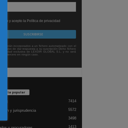
leído y acepto la Política de privacidad
tos serán incorporados a un fichero automatizado con el
exclusivo de dar respuesta a su suscripción Dicho fichero
titularidad exclusiva de LEXDIR GLOBAL S.L. y no será
 a un tercero en ningún caso.
egoría popular
7414
lidad
5572
ación y jurisprudencia
3498
ón
1413
dos y procuradores