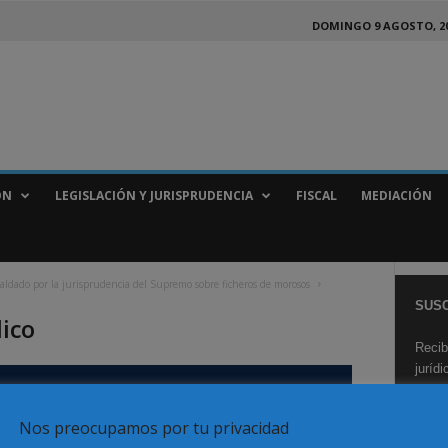
DOMINGO 9 AGOSTO, 2
ÓN
LEGISLACIÓN Y JURISPRUDENCIA
FISCAL
MEDIACIÓN
spaldado por la jurisprudencia del Supremo sobre ficheros de morosos
SUSC
dico
Recib
juríd
Nos preocupamos por tu privacidad