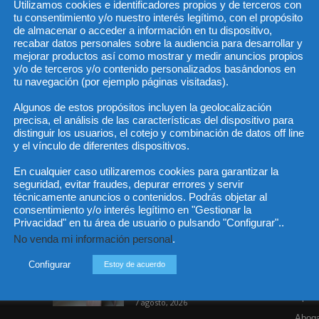
Utilizamos cookies e identificadores propios y de terceros con
tu consentimiento y/o nuestro interés legítimo, con el propósito
de almacenar o acceder a información en tu dispositivo,
recabar datos personales sobre la audiencia para desarrollar y
He 
mejorar productos así como mostrar y medir anuncios propios
y/o de terceros y/o contenido personalizados basándonos en
tu navegación (por ejemplo páginas visitadas).
Algunos de estos propósitos incluyen la geolocalización
Sus da
precisa, el análisis de las características del dispositivo para
objeto 
es de 
distinguir los usuarios, el cotejo y combinación de datos off line
cedido
y el vínculo de diferentes dispositivos.
En cualquier caso utilizaremos cookies para garantizar la
seguridad, evitar fraudes, depurar errores y servir
técnicamente anuncios o contenidos. Podrás objetar al
consentimiento y/o interés legítimo en "Gestionar la
Privacidad" en tu área de usuario o pulsando "Configurar"..
Incluso más noticias
Cat
No venda mi información personal
.
Actua
Especialización total: por
Configurar
Estoy de acuerdo
qué TBF Abogados es el
Legisl
referente en derecho...
Opini
7 agosto, 2026
Aboga