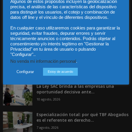
Algunos de estos propósitos incluyen la geolocalización
precisa, el análisis de las características del dispositivo
Contáctanos:
info@diariojuridico.com
para distinguir los usuarios, el cotejo y combinación de
datos off line y el vínculo de diferentes dispositivos.
En cualquier caso utilizaremos cookies para garantizar la
seguridad, evitar fraudes, depurar errores y servir
técnicamente anuncios o contenidos. Podrás objetar al
consentimiento y/o interés legítimo en "Gestionar la
Incluso más noticias
Privacidad" en tu área de usuario o pulsando
"Configurar"..
Agosto bajo los ataques del phishing
No venda mi información personal
.
10 agosto, 2026
Configurar
Estoy de acuerdo
La Ley SAC brinda a las empresas una
oportunidad decisiva ante...
10 agosto, 2026
Especialización total: por qué TBF Abogados
es el referente en derecho...
7 agosto, 2026