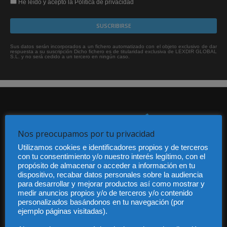
He leído y acepto la Política de privacidad
Sus datos serán incorporados a un fichero automatizado con el objeto exclusivo de dar
respuesta a su suscripción Dicho fichero es de titularidad exclusiva de LEXDIR GLOBAL
S.L. y no será cedido a un tercero en ningún caso.
Nos preocupamos por tu privacidad
Utilizamos cookies e identificadores propios y de terceros
Audiencia y Publicidad
con tu consentimiento y/o nuestro interés legítimo, con el
Quiénes somos
propósito de almacenar o acceder a información en tu
dispositivo, recabar datos personales sobre la audiencia
Legal
para desarrollar y mejorar productos así como mostrar y
Privacidad
medir anuncios propios y/o de terceros y/o contenido
Contacto
personalizados basándonos en tu navegación (por
Guía Colaboradores
ejemplo páginas visitadas).