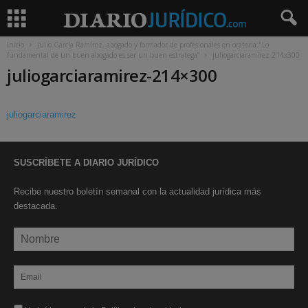
Inicio
Julio García Ramírez, abogado y formador de profesionales en oratoria:"Lo
fundamental de un buen abogado es ser un buen estratega”
juliogarciaramirez-214x300
juliogarciaramirez-214×300
juliogarciaramirez
SUSCRÍBETE A DIARIO JURÍDICO
Recibe nuestro boletín semanal con la actualidad jurídica más
destacada.