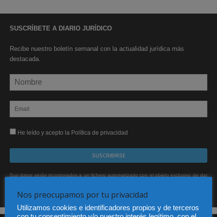
SUSCRÍBETE A DIARIO JURÍDICO
Recibe nuestro boletín semanal con la actualidad jurídica más
destacada.
He leído y acepto la Política de privacidad
Sus datos serán incorporados a un fichero automatizado con el objeto exclusivo de dar
respuesta a su suscripción Dicho fichero es de titularidad exclusiva de LEXDIR GLOBAL
S.L. y no será cedido a un tercero en ningún caso.
Nos preocupamos por tu privacidad
Utilizamos cookies e identificadores propios y de terceros
con tu consentimiento y/o nuestro interés legítimo, con el