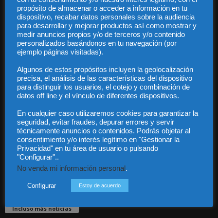
propósito de almacenar o acceder a información en tu
dispositivo, recabar datos personales sobre la audiencia
para desarrollar y mejorar productos así como mostrar y
medir anuncios propios y/o de terceros y/o contenido
personalizados basándonos en tu navegación (por
ejemplo páginas visitadas).
Audiencia y Publicidad
Algunos de estos propósitos incluyen la geolocalización
Quiénes somos
precisa, el análisis de las características del dispositivo
Legal
para distinguir los usuarios, el cotejo y combinación de
Privacidad
datos off line y el vínculo de diferentes dispositivos.
Contacto
En cualquier caso utilizaremos cookies para garantizar la
Guía Colaboradores
seguridad, evitar fraudes, depurar errores y servir
técnicamente anuncios o contenidos. Podrás objetar al
consentimiento y/o interés legítimo en "Gestionar la
Contáctanos:
info@diariojuridico.com
Privacidad" en tu área de usuario o pulsando
"Configurar"..
No venda mi información personal
.
Configurar
Estoy de acuerdo
Incluso más noticias