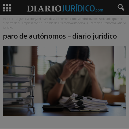
Inicio
La justicia otorga el “paro de autónomos” a una administradora societaria que tras
el cierre de su empresa continuó dada de alta como autónoma
paro de autónomos - diario
juridico
paro de autónomos – diario juridico