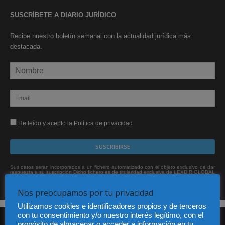
SUSCRÍBETE A DIARIO JURÍDICO
Recibe nuestro boletín semanal con la actualidad jurídica más
destacada.
He leído y acepto la Política de privacidad
Sus datos serán incorporados a un fichero automatizado con el objeto exclusivo de dar
respuesta a su suscripción Dicho fichero es de titularidad exclusiva de LEXDIR GLOBAL
S.L. y no será cedido a un tercero en ningún caso.
Nos preocupamos por tu privacidad
Utilizamos cookies e identificadores propios y de terceros
con tu consentimiento y/o nuestro interés legítimo, con el
propósito de almacenar o acceder a información en tu