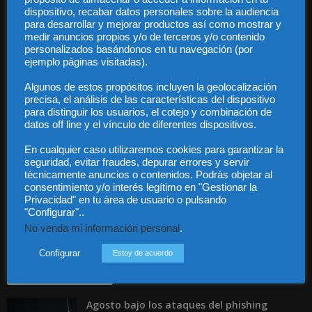
dispositivo, recabar datos personales sobre la audiencia
para desarrollar y mejorar productos así como mostrar y
medir anuncios propios y/o de terceros y/o contenido
personalizados basándonos en tu navegación (por
ejemplo páginas visitadas).
Audiencia y Publicidad
Quiénes somos
Algunos de estos propósitos incluyen la geolocalización
Legal
precisa, el análisis de las características del dispositivo
para distinguir los usuarios, el cotejo y combinación de
Privacidad
datos off line y el vínculo de diferentes dispositivos.
Contacto
Guía Colaboradores
En cualquier caso utilizaremos cookies para garantizar la
seguridad, evitar fraudes, depurar errores y servir
técnicamente anuncios o contenidos. Podrás objetar al
Contáctanos:
info@diariojuridico.com
consentimiento y/o interés legítimo en "Gestionar la
Privacidad" en tu área de usuario o pulsando
"Configurar"..
No venda mi información personal
.
Configurar
Estoy de acuerdo
Incluso más noticias
Agosto bajo los ataques del phishing