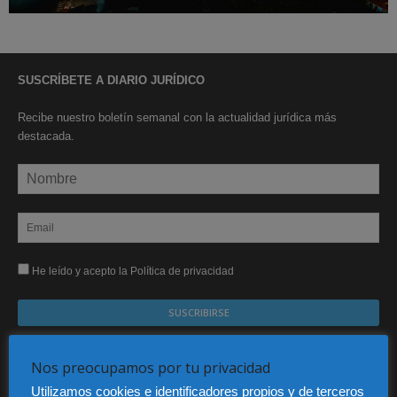
SUSCRÍBETE A DIARIO JURÍDICO
Recibe nuestro boletín semanal con la actualidad jurídica más
destacada.
He leído y acepto la Política de privacidad
Sus datos serán incorporados a un fichero automatizado con el objeto exclusivo de dar
respuesta a su suscripción Dicho fichero es de titularidad exclusiva de LEXDIR GLOBAL
Nos preocupamos por tu privacidad
S.L. y no será cedido a un tercero en ningún caso.
Utilizamos cookies e identificadores propios y de terceros