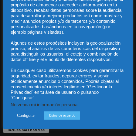
propósito de almacenar o acceder a información en tu
dispositivo, recabar datos personales sobre la audiencia
para desarrollar y mejorar productos así como mostrar y
medir anuncios propios y/o de terceros y/o contenido
personalizados basándonos en tu navegación (por
ejemplo páginas visitadas).
Audiencia y Publicidad
Algunos de estos propósitos incluyen la geolocalización
Quiénes somos
precisa, el análisis de las características del dispositivo
Legal
para distinguir los usuarios, el cotejo y combinación de
Privacidad
datos off line y el vínculo de diferentes dispositivos.
Contacto
Guía Colaboradores
En cualquier caso utilizaremos cookies para garantizar la
seguridad, evitar fraudes, depurar errores y servir
técnicamente anuncios o contenidos. Podrás objetar al
consentimiento y/o interés legítimo en "Gestionar la
Contáctanos:
info@diariojuridico.com
Privacidad" en tu área de usuario o pulsando
"Configurar"..
No venda mi información personal
.
Configurar
Estoy de acuerdo
Incluso más noticias