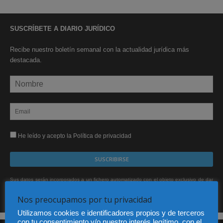
SUSCRÍBETE A DIARIO JURÍDICO
Recibe nuestro boletín semanal con la actualidad jurídica más
destacada.
He leído y acepto la Política de privacidad
Sus datos serán incorporados a un fichero automatizado con el objeto exclusivo de dar
respuesta a su suscripción Dicho fichero es de titularidad exclusiva de LEXDIR GLOBAL
S.L. y no será cedido a un tercero en ningún caso.
Nos preocupamos por tu privacidad
Utilizamos cookies e identificadores propios y de terceros
con tu consentimiento y/o nuestro interés legítimo, con el