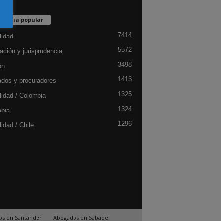
egoría popular
7414
lidad
5572
ación y jurisprudencia
3498
ón
1413
dos y procuradores
1325
lidad / Colombia
1324
bia
1296
idad / Chile
os en Santander
Abogados en Sabadell