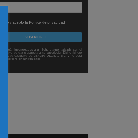
leído y acepto la Política de privacidad
tos serán incorporados a un fichero automatizado con el
exclusivo de dar respuesta a su suscripción Dicho fichero
titularidad exclusiva de LEXDIR GLOBAL S.L. y no será
 a un tercero en ningún caso.