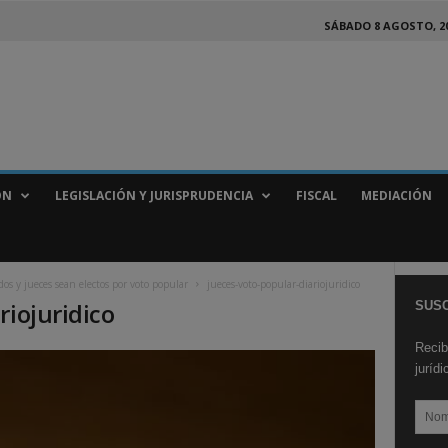
SÁBADO 8 AGOSTO, 2
ÓN
LEGISLACIÓN Y JURISPRUDENCIA
FISCAL
MEDIACIÓN
dos y jueces sean electos por voto popular
jueces-voto-popular-diariojuridico
riojuridico
SUSC
Recib
juríd