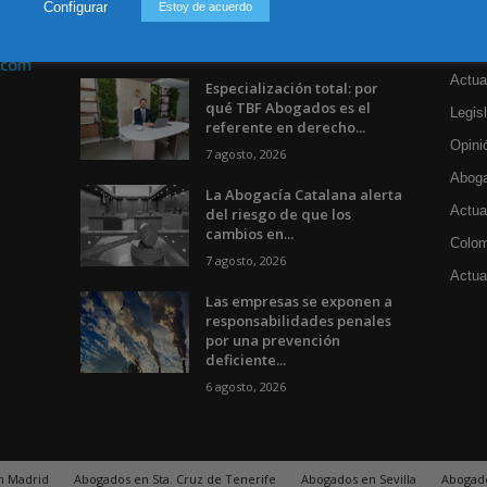
Configurar
Estoy de acuerdo
Incluso más noticias
Cat
Actua
Especialización total: por
qué TBF Abogados es el
Legisl
referente en derecho...
Opini
7 agosto, 2026
Aboga
La Abogacía Catalana alerta
Actua
del riesgo de que los
cambios en...
Colom
7 agosto, 2026
Actual
Las empresas se exponen a
responsabilidades penales
por una prevención
deficiente...
6 agosto, 2026
n Madrid
Abogados en Sta. Cruz de Tenerife
Abogados en Sevilla
Abogad