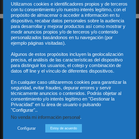
Utilizamos cookies e identificadores propios y de terceros
con tu consentimiento y/o nuestro interés legítimo, con el
propósito de almacenar o acceder a información en tu
dispositivo, recabar datos personales sobre la audiencia
para desarrollar y mejorar productos así como mostrar y
medir anuncios propios y/o de terceros y/o contenido
personalizados basándonos en tu navegación (por
ejemplo páginas visitadas).
Algunos de estos propósitos incluyen la geolocalización
Audiencia y Publicidad
precisa, el análisis de las características del dispositivo
para distinguir los usuarios, el cotejo y combinación de
Quiénes somos
datos off line y el vínculo de diferentes dispositivos.
Legal
Privacidad
En cualquier caso utilizaremos cookies para garantizar la
Contacto
seguridad, evitar fraudes, depurar errores y servir
Guía Colaboradores
técnicamente anuncios o contenidos. Podrás objetar al
consentimiento y/o interés legítimo en "Gestionar la
Privacidad" en tu área de usuario o pulsando
"Configurar"..
Contáctanos:
info@diariojuridico.com
No venda mi información personal
.
Configurar
Estoy de acuerdo