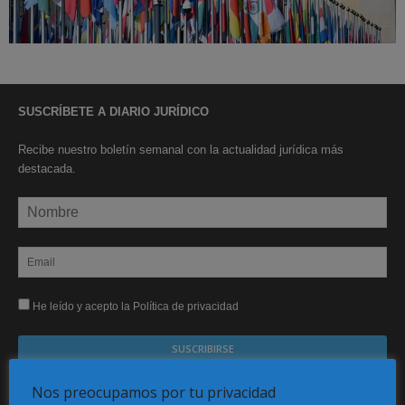
SUSCRÍBETE A DIARIO JURÍDICO
Recibe nuestro boletín semanal con la actualidad jurídica más
destacada.
He leído y acepto la Política de privacidad
Sus datos serán incorporados a un fichero automatizado con el objeto exclusivo de dar
Nos preocupamos por tu privacidad
respuesta a su suscripción Dicho fichero es de titularidad exclusiva de LEXDIR GLOBAL
S.L. y no será cedido a un tercero en ningún caso.