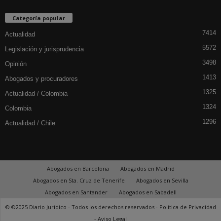
Categoría popular
7414
Actualidad
5572
Legislación y jurisprudencia
3498
Opinión
1413
Abogados y procuradores
1325
Actualidad / Colombia
1324
Colombia
1296
Actualidad / Chile
Abogados en Barcelona
Abogados en Madrid
Abogados en Sta. Cruz de Tenerife
Abogados en Sevilla
Abogados en Santander
Abogados en Sabadell
© ©2025 Diario Jurídico - Todos los derechos reservados -
Política de Privacidad
-
Aviso Legal