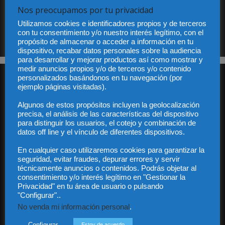
Nos preocupamos por tu privacidad
Utilizamos cookies e identificadores propios y de terceros
Sus datos serán incorporados a un fichero automatizado con el objeto exclusivo de dar
respuesta a su suscripción Dicho fichero es de titularidad exclusiva de LEXDIR GLOBAL
con tu consentimiento y/o nuestro interés legítimo, con el
S.L. y no será cedido a un tercero en ningún caso.
propósito de almacenar o acceder a información en tu
dispositivo, recabar datos personales sobre la audiencia
para desarrollar y mejorar productos así como mostrar y
medir anuncios propios y/o de terceros y/o contenido
personalizados basándonos en tu navegación (por
ejemplo páginas visitadas).
Algunos de estos propósitos incluyen la geolocalización
precisa, el análisis de las características del dispositivo
para distinguir los usuarios, el cotejo y combinación de
Audiencia y Publicidad
datos off line y el vínculo de diferentes dispositivos.
Quiénes somos
En cualquier caso utilizaremos cookies para garantizar la
Legal
seguridad, evitar fraudes, depurar errores y servir
Privacidad
técnicamente anuncios o contenidos. Podrás objetar al
Contacto
consentimiento y/o interés legítimo en "Gestionar la
Guía Colaboradores
Privacidad" en tu área de usuario o pulsando
"Configurar"..
No venda mi información personal
.
Contáctanos:
info@diariojuridico.com
Configurar
Estoy de acuerdo