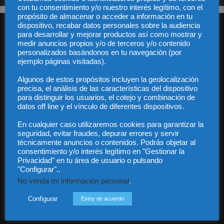
con tu consentimiento y/o nuestro interés legítimo, con el
propósito de almacenar o acceder a información en tu
dispositivo, recabar datos personales sobre la audiencia
para desarrollar y mejorar productos así como mostrar y
medir anuncios propios y/o de terceros y/o contenido
personalizados basándonos en tu navegación (por
ejemplo páginas visitadas).
Algunos de estos propósitos incluyen la geolocalización
Audiencia y Publicidad
precisa, el análisis de las características del dispositivo
Quiénes somos
para distinguir los usuarios, el cotejo y combinación de
Legal
datos off line y el vínculo de diferentes dispositivos.
Privacidad
Contacto
En cualquier caso utilizaremos cookies para garantizar la
Guía Colaboradores
seguridad, evitar fraudes, depurar errores y servir
técnicamente anuncios o contenidos. Podrás objetar al
consentimiento y/o interés legítimo en "Gestionar la
Privacidad" en tu área de usuario o pulsando
Contáctanos:
info@diariojuridico.com
"Configurar"..
No venda mi información personal
.
Configurar
Estoy de acuerdo