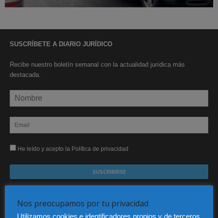
SUSCRÍBETE A DIARIO JURÍDICO
Recibe nuestro boletín semanal con la actualidad jurídica más
destacada.
He leído y acepto la Política de privacidad
Sus datos serán incorporados a un fichero automatizado con el objeto exclusivo de dar
respuesta a su suscripción Dicho fichero es de titularidad exclusiva de LEXDIR GLOBAL
Nos preocupamos por tu privacidad
S.L. y no será cedido a un tercero en ningún caso.
Utilizamos cookies e identificadores propios y de terceros