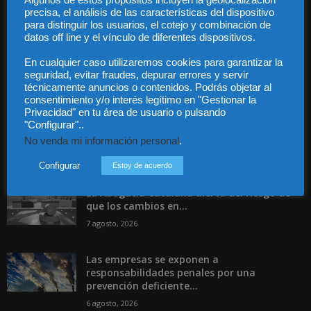
Algunos de estos propósitos incluyen la geolocalización
Contáctanos:
info@diariojuridico.com
precisa, el análisis de las características del dispositivo
para distinguir los usuarios, el cotejo y combinación de
datos off line y el vínculo de diferentes dispositivos.
En cualquier caso utilizaremos cookies para garantizar la
seguridad, evitar fraudes, depurar errores y servir
técnicamente anuncios o contenidos. Podrás objetar al
Incluso más noticias
consentimiento y/o interés legítimo en "Gestionar la
Privacidad" en tu área de usuario o pulsando
Especialización total: por qué TBF Abogados
"Configurar"..
es el referente en derecho...
No venda mi información personal
.
7 agosto, 2026
Configurar
Estoy de acuerdo
La Abogacía Catalana alerta del riesgo de
que los cambios en...
7 agosto, 2026
Las empresas se exponen a
responsabilidades penales por una
prevención deficiente...
6 agosto, 2026