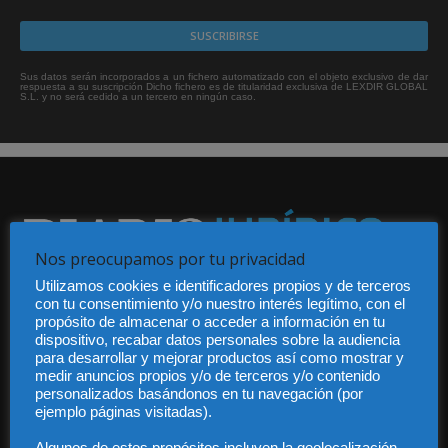
Sus datos serán incorporados a un fichero automatizado con el objeto exclusivo de dar
respuesta a su suscripción Dicho fichero es de titularidad exclusiva de LEXDIR GLOBAL
S.L. y no será cedido a un tercero en ningún caso.
Nos preocupamos por tu privacidad
Utilizamos cookies e identificadores propios y de terceros
Audiencia y Publicidad
con tu consentimiento y/o nuestro interés legítimo, con el
Quiénes somos
propósito de almacenar o acceder a información en tu
Legal
dispositivo, recabar datos personales sobre la audiencia
Privacidad
para desarrollar y mejorar productos así como mostrar y
Contacto
medir anuncios propios y/o de terceros y/o contenido
personalizados basándonos en tu navegación (por
Guía Colaboradores
ejemplo páginas visitadas).