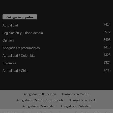
Categoría popular
7414
Actualidad
5572
Legislación y jurisprudencia
3498
Opinión
1413
Abogados y procuradores
1325
Actualidad / Colombia
1324
Colombia
1296
Actualidad / Chile
Abogados en Barcelona
Abogados en Madrid
Abogados en Sta. Cruz de Tenerife
Abogados en Sevilla
Abogados en Santander
Abogados en Sabadell