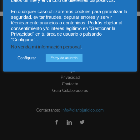
datos off line y el vínculo de diferentes dispositivos.
En cualquier caso utilizaremos cookies para garantizar la
seguridad, evitar fraudes, depurar errores y servir
técnicamente anuncios o contenidos. Podrás objetar al
consentimiento y/o interés legítimo en "Gestionar la
Privacidad" en tu área de usuario o pulsando
"Configurar"..
No venda mi información personal
.
Audiencia y Publicidad
Configurar
Estoy de acuerdo
Quiénes somos
Legal
Privacidad
Contacto
Guía Colaboradores
Contáctanos:
info@diariojuridico.com