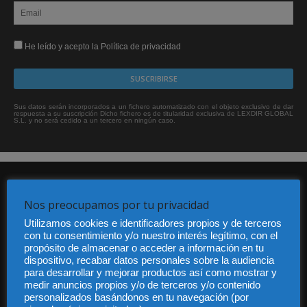
He leído y acepto la Política de privacidad
Sus datos serán incorporados a un fichero automatizado con el objeto exclusivo de dar
respuesta a su suscripción Dicho fichero es de titularidad exclusiva de LEXDIR GLOBAL
S.L. y no será cedido a un tercero en ningún caso.
Nos preocupamos por tu privacidad
Utilizamos cookies e identificadores propios y de terceros
con tu consentimiento y/o nuestro interés legítimo, con el
propósito de almacenar o acceder a información en tu
Audiencia y Publicidad
dispositivo, recabar datos personales sobre la audiencia
Quiénes somos
para desarrollar y mejorar productos así como mostrar y
Legal
medir anuncios propios y/o de terceros y/o contenido
Privacidad
personalizados basándonos en tu navegación (por