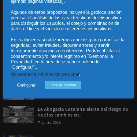
ejemplo páginas visitadas).
Contacto
Guía Colaboradores
Algunos de estos propósitos incluyen la geolocalización
precisa, el análisis de las características del dispositivo
para distinguir los usuarios, el cotejo y combinación de
Contáctanos:
info@diariojuridico.com
datos off line y el vínculo de diferentes dispositivos.
En cualquier caso utilizaremos cookies para garantizar la
seguridad, evitar fraudes, depurar errores y servir
técnicamente anuncios o contenidos. Podrás objetar al
consentimiento y/o interés legítimo en "Gestionar la
Privacidad" en tu área de usuario o pulsando
"Configurar"..
Incluso más noticias
No venda mi información personal
.
Especialización total: por qué TBF Abogados
es el referente en derecho...
Configurar
Estoy de acuerdo
7 agosto, 2026
La Abogacía Catalana alerta del riesgo de
que los cambios en...
7 agosto, 2026