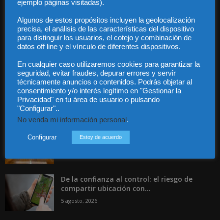
ejemplo páginas visitadas).
Contacto
Guía Colaboradores
Algunos de estos propósitos incluyen la geolocalización
precisa, el análisis de las características del dispositivo
para distinguir los usuarios, el cotejo y combinación de
datos off line y el vínculo de diferentes dispositivos.
Contáctanos:
info@diariojuridico.com
En cualquier caso utilizaremos cookies para garantizar la
seguridad, evitar fraudes, depurar errores y servir
técnicamente anuncios o contenidos. Podrás objetar al
consentimiento y/o interés legítimo en "Gestionar la
Privacidad" en tu área de usuario o pulsando
"Configurar"..
Incluso más noticias
No venda mi información personal
.
Publicado el aumento de retribuciones de
Configurar
Estoy de acuerdo
abogados y procuradores del Turno...
5 agosto, 2026
De la confianza al control: el riesgo de
compartir ubicación con...
5 agosto, 2026