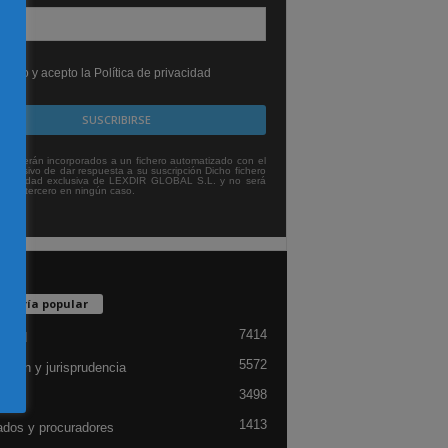
leído y acepto la Política de privacidad
tos serán incorporados a un fichero automatizado con el
exclusivo de dar respuesta a su suscripción Dicho fichero
titularidad exclusiva de LEXDIR GLOBAL S.L. y no será
 a un tercero en ningún caso.
egoría popular
7414
lidad
5572
ación y jurisprudencia
3498
ón
1413
dos y procuradores