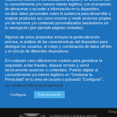
tu consentimiento y/o nuestro interés legítimo, con el propósito
de almacenar o acceder a información en tu dispositivo,
recabar datos personales sobre la audiencia para desarrollar y
mejorar productos así como mostrar y medir anuncios propios
He 
y/o de terceros y/o contenido personalizados basándonos en
tu navegación (por ejemplo páginas visitadas).
Algunos de estos propósitos incluyen la geolocalización
precisa, el análisis de las características del dispositivo para
Sus da
objeto 
distinguir los usuarios, el cotejo y combinación de datos off line
es de 
cedido
y el vínculo de diferentes dispositivos.
En cualquier caso utilizaremos cookies para garantizar la
seguridad, evitar fraudes, depurar errores y servir
técnicamente anuncios o contenidos. Podrás objetar al
consentimiento y/o interés legítimo en "Gestionar la
Privacidad" en tu área de usuario o pulsando "Configurar"..
Incluso más noticias
Cat
No venda mi información personal
.
Actua
Especialización total: por
qué TBF Abogados es el
Configurar
Estoy de acuerdo
Legisl
referente en derecho...
Opini
7 agosto, 2026
Aboga
La Abogacía Catalana alerta