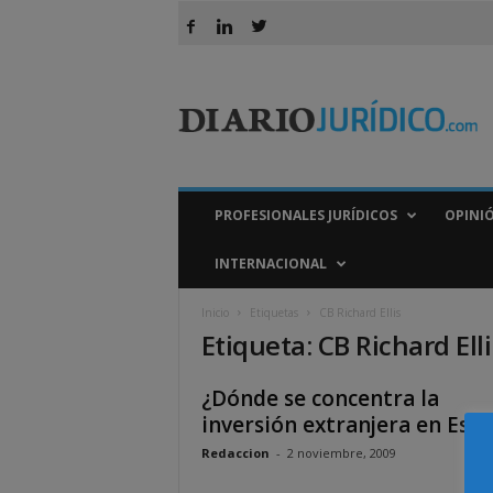
D
i
a
r
i
o
J
PROFESIONALES JURÍDICOS
OPINI
u
r
INTERNACIONAL
í
d
Inicio
Etiquetas
CB Richard Ellis
i
Etiqueta: CB Richard Elli
c
o
¿Dónde se concentra la
inversión extranjera en Esp
Redaccion
-
2 noviembre, 2009