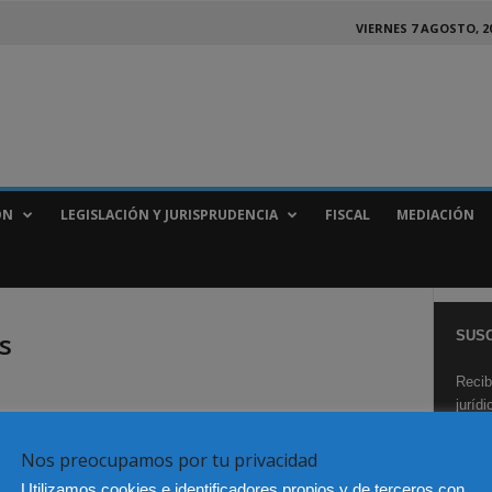
VIERNES 7 AGOSTO, 2
ÓN
LEGISLACIÓN Y JURISPRUDENCIA
FISCAL
MEDIACIÓN
s
SUSC
Recib
juríd
aña?
Nos preocupamos por tu privacidad
Utilizamos cookies e identificadores propios y de terceros con