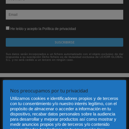
He leído y acepto la Política de privacidad
Sus datos serán incorporados a un fichero automatizado con el objeto exclusivo de dar
respuesta a su suscripción Dicho fichero es de titularidad exclusiva de LEXDIR GLOBAL
S.L. y no será cedido a un tercero en ningún caso.
Nos preocupamos por tu privacidad
Utilizamos cookies e identificadores propios y de terceros
con tu consentimiento y/o nuestro interés legítimo, con el
propósito de almacenar o acceder a información en tu
dispositivo, recabar datos personales sobre la audiencia
Audiencia y Publicidad
para desarrollar y mejorar productos así como mostrar y
Quiénes somos
medir anuncios propios y/o de terceros y/o contenido
Legal