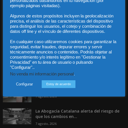
personalizados basándonos en tu navegación (por
Privacidad
ejemplo páginas visitadas).
Contacto
Algunos de estos propósitos incluyen la geolocalización
Guía Colaboradores
precisa, el análisis de las características del dispositivo
para distinguir los usuarios, el cotejo y combinación de
datos off line y el vínculo de diferentes dispositivos.
Contáctanos:
info@diariojuridico.com
En cualquier caso utilizaremos cookies para garantizar la
seguridad, evitar fraudes, depurar errores y servir
técnicamente anuncios o contenidos. Podrás objetar al
consentimiento y/o interés legítimo en "Gestionar la
Privacidad" en tu área de usuario o pulsando
"Configurar"..
Incluso más noticias
No venda mi información personal
.
Especialización total: por qué TBF Abogados
Configurar
Estoy de acuerdo
es el referente en derecho...
7 agosto, 2026
La Abogacía Catalana alerta del riesgo de
que los cambios en...
7 agosto, 2026