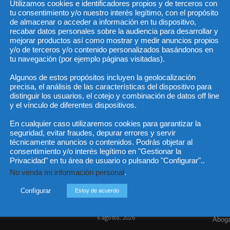
Utilizamos cookies e identificadores propios y de terceros con
tu consentimiento y/o nuestro interés legítimo, con el propósito
de almacenar o acceder a información en tu dispositivo,
recabar datos personales sobre la audiencia para desarrollar y
He 
mejorar productos así como mostrar y medir anuncios propios
y/o de terceros y/o contenido personalizados basándonos en
tu navegación (por ejemplo páginas visitadas).
Algunos de estos propósitos incluyen la geolocalización
Sus da
precisa, el análisis de las características del dispositivo para
objeto 
es de 
distinguir los usuarios, el cotejo y combinación de datos off line
cedido
y el vínculo de diferentes dispositivos.
En cualquier caso utilizaremos cookies para garantizar la
seguridad, evitar fraudes, depurar errores y servir
técnicamente anuncios o contenidos. Podrás objetar al
consentimiento y/o interés legítimo en "Gestionar la
Incluso más noticias
Cat
Privacidad" en tu área de usuario o pulsando "Configurar"..
No venda mi información personal
.
Actua
Las empresas se exponen a
responsabilidades penales
Legisl
Configurar
Estoy de acuerdo
por una prevención
deficiente...
Opini
6 agosto, 2026
Aboga