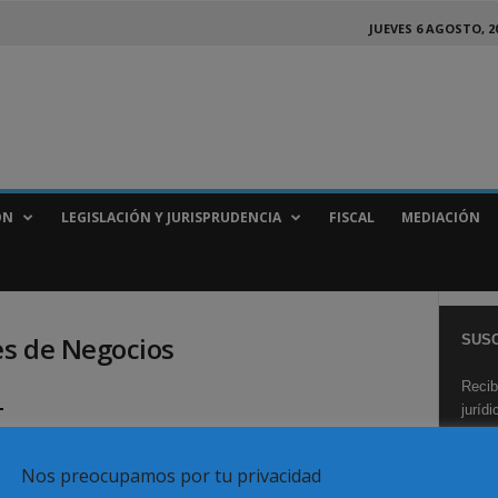
JUEVES 6 AGOSTO, 2
ÓN
LEGISLACIÓN Y JURISPRUDENCIA
FISCAL
MEDIACIÓN
es de Negocios
SUSC
Recib
L
juríd
.
Nos preocupamos por tu privacidad