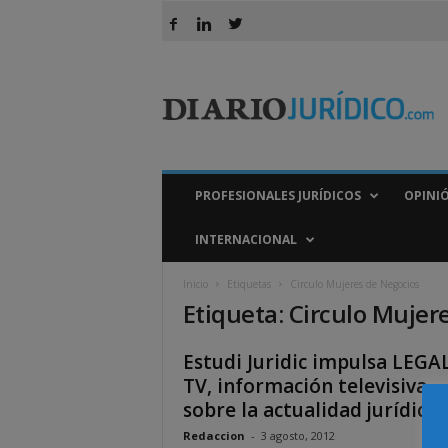
D
i
a
r
i
o
J
PROFESIONALES JURÍDICOS
OPINI
u
r
INTERNACIONAL
í
d
Inicio
Etiquetas
Circulo Mujeres de Negocios
i
Etiqueta: Circulo Mujer
c
o
Estudi Juridic impulsa LEGA
TV, información televisiva
sobre la actualidad jurídica..
Redaccion
-
3 agosto, 2012