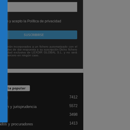
leído y acepto la Política de privacidad
tos serán incorporados a un fichero automatizado con el
exclusivo de dar respuesta a su suscripción Dicho fichero
titularidad exclusiva de LEXDIR GLOBAL S.L. y no será
 a un tercero en ningún caso.
egoría popular
7412
lidad
5572
ación y jurisprudencia
3498
ón
1413
dos y procuradores