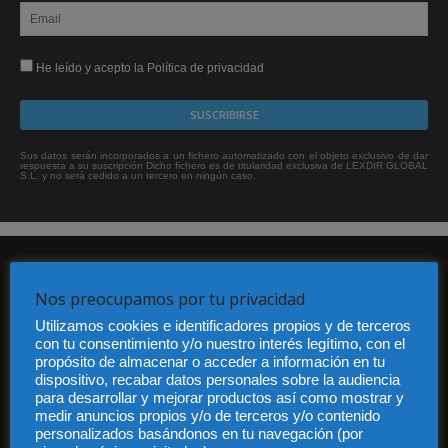
He leído y acepto la Política de privacidad
Sus datos serán incorporados a un fichero automatizado con el objeto exclusivo de dar
respuesta a su suscripción Dicho fichero es de titularidad exclusiva de LEXDIR GLOBAL
S.L. y no será cedido a un tercero en ningún caso.
Nos preocupamos por tu privacidad
Utilizamos cookies e identificadores propios y de terceros
con tu consentimiento y/o nuestro interés legítimo, con el
propósito de almacenar o acceder a información en tu
Audiencia y Publicidad
dispositivo, recabar datos personales sobre la audiencia
Quiénes somos
para desarrollar y mejorar productos así como mostrar y
Legal
medir anuncios propios y/o de terceros y/o contenido
Privacidad
personalizados basándonos en tu navegación (por