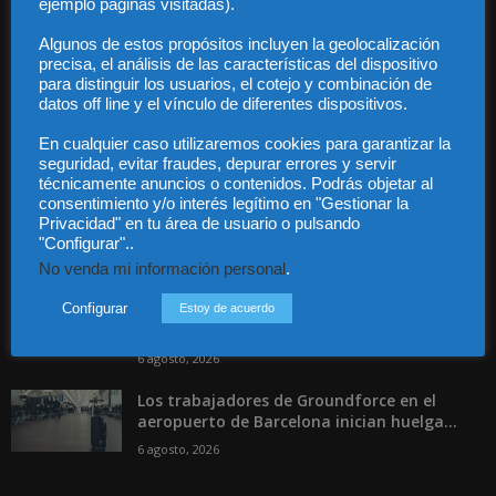
ejemplo páginas visitadas).
Contacto
Guía Colaboradores
Algunos de estos propósitos incluyen la geolocalización
precisa, el análisis de las características del dispositivo
para distinguir los usuarios, el cotejo y combinación de
Contáctanos:
info@diariojuridico.com
datos off line y el vínculo de diferentes dispositivos.
En cualquier caso utilizaremos cookies para garantizar la
seguridad, evitar fraudes, depurar errores y servir
técnicamente anuncios o contenidos. Podrás objetar al
consentimiento y/o interés legítimo en "Gestionar la
Privacidad" en tu área de usuario o pulsando
"Configurar"..
Incluso más noticias
No venda mi información personal
.
Las empresas se exponen a
responsabilidades penales por una
Configurar
Estoy de acuerdo
prevención deficiente...
6 agosto, 2026
Los trabajadores de Groundforce en el
aeropuerto de Barcelona inician huelga...
6 agosto, 2026