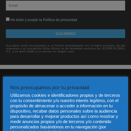
He leído y acepto la Política de privacidad
Sus datos serán incorporados a un fichero automatizado con el objeto exclusivo de dar
respuesta a su suscripción Dicho fichero es de titularidad exclusiva de LEXDIR GLOBAL
S.L. y no será cedido a un tercero en ningún caso.
Nos preocupamos por tu privacidad
Utilizamos cookies e identificadores propios y de terceros
con tu consentimiento y/o nuestro interés legítimo, con el
propósito de almacenar o acceder a información en tu
Audiencia y Publicidad
dispositivo, recabar datos personales sobre la audiencia
Quiénes somos
para desarrollar y mejorar productos así como mostrar y
Legal
medir anuncios propios y/o de terceros y/o contenido
Privacidad
personalizados basándonos en tu navegación (por