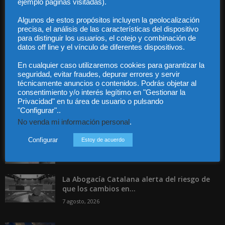
ejemplo páginas visitadas).
Contacto
Guía Colaboradores
Algunos de estos propósitos incluyen la geolocalización
precisa, el análisis de las características del dispositivo
para distinguir los usuarios, el cotejo y combinación de
Contáctanos:
info@diariojuridico.com
datos off line y el vínculo de diferentes dispositivos.
En cualquier caso utilizaremos cookies para garantizar la
seguridad, evitar fraudes, depurar errores y servir
técnicamente anuncios o contenidos. Podrás objetar al
consentimiento y/o interés legítimo en "Gestionar la
Privacidad" en tu área de usuario o pulsando
"Configurar"..
Incluso más noticias
No venda mi información personal
.
Especialización total: por qué TBF Abogados
es el referente en derecho...
Configurar
Estoy de acuerdo
7 agosto, 2026
La Abogacía Catalana alerta del riesgo de
que los cambios en...
7 agosto, 2026