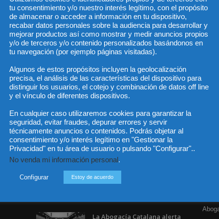
tu consentimiento y/o nuestro interés legítimo, con el propósito
de almacenar o acceder a información en tu dispositivo,
recabar datos personales sobre la audiencia para desarrollar y
mejorar productos así como mostrar y medir anuncios propios
He 
y/o de terceros y/o contenido personalizados basándonos en
tu navegación (por ejemplo páginas visitadas).
as
Algunos de estos propósitos incluyen la geolocalización
precisa, el análisis de las características del dispositivo para
Sus da
objeto 
distinguir los usuarios, el cotejo y combinación de datos off line
es de 
cedido
y el vínculo de diferentes dispositivos.
En cualquier caso utilizaremos cookies para garantizar la
seguridad, evitar fraudes, depurar errores y servir
técnicamente anuncios o contenidos. Podrás objetar al
consentimiento y/o interés legítimo en "Gestionar la
Privacidad" en tu área de usuario o pulsando "Configurar"..
Incluso más noticias
Cat
No venda mi información personal
.
Actua
Especialización total: por
qué TBF Abogados es el
Configurar
Estoy de acuerdo
Legisl
referente en derecho...
Opini
7 agosto, 2026
Aboga
La Abogacía Catalana alerta