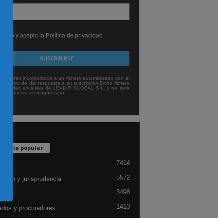
leído y acepto la Política de privacidad
tos serán incorporados a un fichero automatizado con el
exclusivo de dar respuesta a su suscripción Dicho fichero
titularidad exclusiva de LEXDIR GLOBAL S.L. y no será
 a un tercero en ningún caso.
egoría popular
7414
lidad
5572
ación y jurisprudencia
3498
ón
1413
dos y procuradores