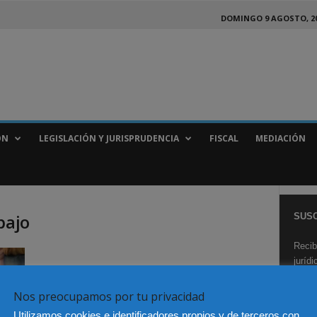
DOMINGO 9 AGOSTO, 2
ÓN
LEGISLACIÓN Y JURISPRUDENCIA
FISCAL
MEDIACIÓN
bajo
SUSC
Recib
juríd
Nos preocupamos por tu privacidad
Utilizamos cookies e identificadores propios y de terceros con